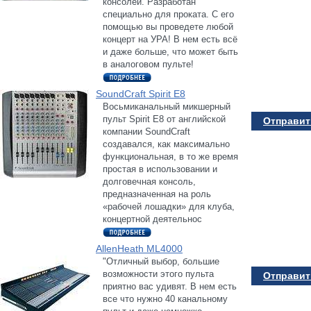
консолей. Разработан
специально для проката. С его
помощью вы проведете любой
концерт на УРА! В нем есть всё
и даже больше, что может быть
в аналоговом пульте!
SoundCraft Spirit E8
Восьмиканальный микшерный
пульт Spirit E8 от английской
Отправить
компании SoundCraft
создавался, как максимально
функциональная, в то же время
простая в использовании и
долговечная консоль,
предназначенная на роль
«рабочей лошадки» для клуба,
концертной деятельнос
AllenHeath ML4000
"Отличный выбор, большие
возможности этого пульта
Отправить
приятно вас удивят. В нем есть
все что нужно 40 канальному