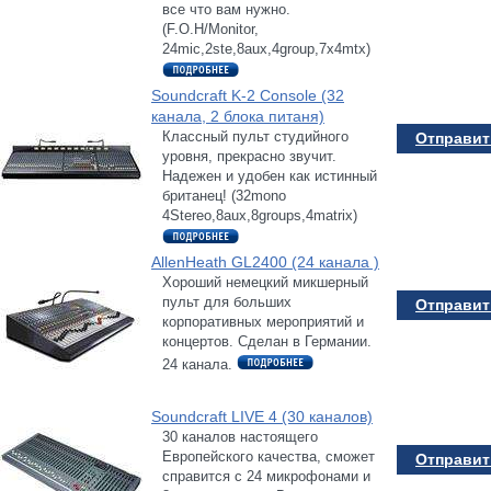
все что вам нужно.
(F.O.H/Monitor,
24mic,2ste,8aux,4group,7x4mtx)
Soundcraft K-2 Console (32
канала, 2 блока питаня)
Классный пульт студийного
Отправить
уровня, прекрасно звучит.
Надежен и удобен как истинный
британец! (32mono
4Stereo,8aux,8groups,4matrix)
AllenHeath GL2400 (24 канала )
Хороший немецкий микшерный
пульт для больших
Отправить
корпоративных мероприятий и
концертов. Сделан в Германии.
24 канала.
Soundcraft LIVE 4 (30 каналов)
30 каналов настоящего
Европейского качества, сможет
Отправить
справится с 24 микрофонами и