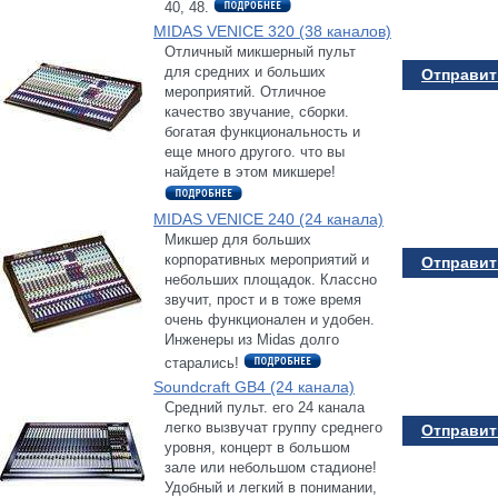
40, 48.
MIDAS VENICE 320 (38 каналов)
Отличный микшерный пульт
для средних и больших
Отправить
мероприятий. Отличное
качество звучание, сборки.
богатая функциональность и
еще много другого. что вы
найдете в этом микшере!
MIDAS VENICE 240 (24 канала)
Микшер для больших
корпоративных мероприятий и
Отправить
небольших площадок. Классно
звучит, прост и в тоже время
очень функционален и удобен.
Инженеры из Midas долго
старались!
Soundcraft GB4 (24 канала)
Средний пульт. его 24 канала
легко вызвучат группу среднего
Отправить
уровня, концерт в большом
зале или небольшом стадионе!
Удобный и легкий в понимании,