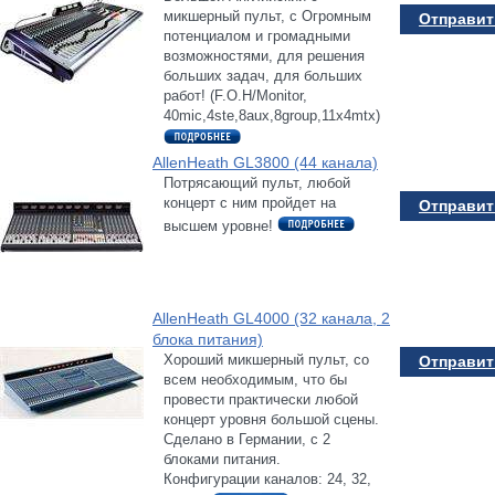
микшерный пульт, с Огромным
Отправить
потенциалом и громадными
возможностями, для решения
больших задач, для больших
работ! (F.O.H/Monitor,
40mic,4ste,8aux,8group,11x4mtx)
AllenHeath GL3800 (44 канала)
Потрясающий пульт, любой
концерт с ним пройдет на
Отправить
высшем уровне!
AllenHeath GL4000 (32 канала, 2
блока питания)
Хороший микшерный пульт, со
Отправить
всем необходимым, что бы
провести практически любой
концерт уровня большой сцены.
Сделано в Германии, с 2
блоками питания.
Конфигурации каналов: 24, 32,