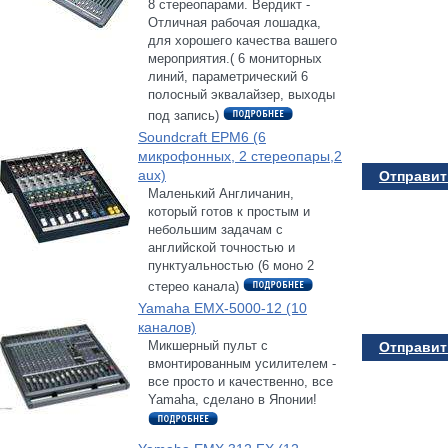
8 стереопарами. Вердикт -
Отличная рабочая лошадка,
для хорошего качества вашего
мероприятия.( 6 мониторных
линий, параметрический 6
полосный эквалайзер, выходы
под запись)
Soundcraft EPM6 (6
микрофонных, 2 стереопары,2
aux)
Отправить
Маленький Англичанин,
который готов к простым и
небольшим задачам с
английской точностью и
пунктуальностью (6 моно 2
стерео канала)
Yamaha EMX-5000-12 (10
каналов)
Микшерный пульт с
Отправить
вмонтированным усилителем -
все просто и качественно, все
Yamaha, сделано в Японии!