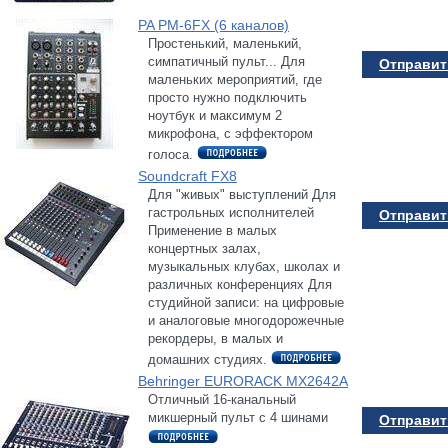
PA PM-6FX (6 каналов)
Простенький, маленький,
симпатичный пульт... Для
Отправить
маленьких мероприятий, где
просто нужно подключить
ноутбук и максимум 2
микрофона, с эффектором
голоса.
Soundcraft FX8
Для "живых" выступлений Для
гастрольных исполнителей
Отправить
Применение в малых
концертных залах,
музыкальных клубах, школах и
различных конференциях Для
студийной записи: на цифровые
и аналоговые многодорожечные
рекордеры, в малых и
домашних студиях.
Behringer EURORACK MX2642A
Отличный 16-канальный
микшерный пульт с 4 шинами
Отправить