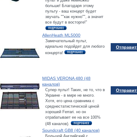
пульт и даже немножко
больше! Благодаря этому
пульту - ваш концерт будет
звучать ""как нужно"", а значит
все будут в восторге!"
AllenHeath ML5000
Замечательный пульт,
идеально подойдет для любого
Отправить
концерта!
MIDAS VERONA 480 (48
каналов)
Супер пульт! Таких, не то, что в
Отправить
Украине - в мире не много.
Хотя, его цена сравнима с
среднестатистической ценой
хорошей Ferrari. но он
отрабатывает ее на все 100%
(48 каналов).
Soundcraft GB8 (40 каналов)
Большой Английский с