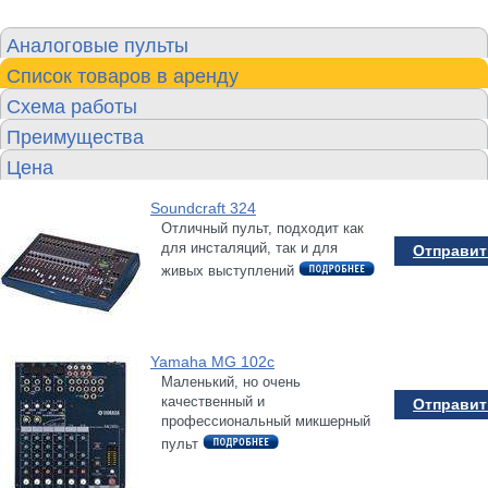
Аналоговые пульты
Список товаров в аренду
Схема работы
Преимущества
Цена
Soundcraft 324
Отличный пульт, подходит как
для инсталяций, так и для
Отправить
живых выступлений
Yamaha MG 102c
Маленький, но очень
качественный и
Отправить
профессиональный микшерный
пульт