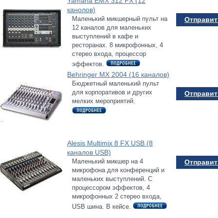
Yamaha EMX 312 FX (12
канолов)
Маленький микшерный пульт на
Отправить
12 каналов для маленьких
выступлений в кафе и
ресторанах. 8 микрофонных, 4
стерео входа, процессор
эффектов.
Behringer MX 2004 (16 каналов)
Бюджетный маленький пульт
для корпоративов и других
Отправить
мелких мероприятий.
Alesis Multimix 8 FX USB (8
каналов USB)
Маленький микшер на 4
Отправить
микрофона для конференций и
маленьких выступлений. C
процессором эффектов, 4
микрофонных 2 стерео входа,
USB шина. В кейсе.