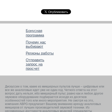
Бонусная
программа
Почему нас
выбирают
Регионы работы
Отправить
запрос на
просчет
Дискуссии о том, какие из микшерных пультов лучше – цифровые или
все же аналоговые идет уже не один год. Четкого ответа на этот
вопрос дать нельзя, ибо микшерный пульт, равно как и любое другое
звуковое оборудование подбирается исходя из десятков
особенностей того или иного мероприятия. Не смотря на это,
компания ABPG предлагает Вашему вниманию аренду аналоговых
микшеров от лучших производителей звуковой техники. Из
несомненных достоинств аналоговых моделей специалисты