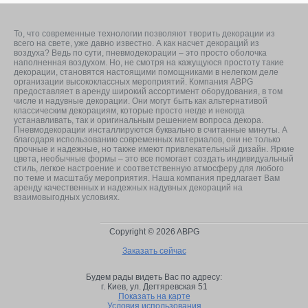
То, что современные технологии позволяют творить декорации из
всего на свете, уже давно известно. А как насчет декораций из
воздуха? Ведь по сути, пневмодекорации – это просто оболочка
наполненная воздухом. Но, не смотря на кажущуюся простоту такие
декорации, становятся настоящими помощниками в нелегком деле
организации высококлассных мероприятий. Компания ABPG
предоставляет в аренду широкий ассортимент оборудования, в том
числе и надувные декорации. Они могут быть как альтернативой
классическим декорациям, которые просто негде и некогда
устанавливать, так и оригинальным решением вопроса декора.
Пневмодекорации инсталлируются буквально в считанные минуты. А
благодаря использованию современных материалов, они не только
прочные и надежные, но также имеют привлекательный дизайн. Яркие
цвета, необычные формы – это все помогает создать индивидуальный
стиль, легкое настроение и соответственную атмосферу для любого
по теме и масштабу мероприятия. Наша компания предлагает Вам
аренду качественных и надежных надувных декораций на
взаимовыгодных условиях.
Copyright © 2026 ABPG
Заказать сейчас
Будем рады видеть Вас по адресу:
г. Киев,
ул. Дегтяревская 51
Показать на карте
Условия использования