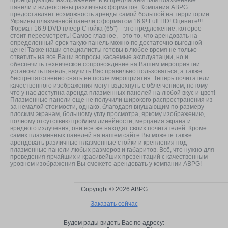
панели и видеостены различных форматов. Компания ABPG
предоставляет возможность аренды самой большой на территории
Украины плазменной панели с форматом 16:9! Full HD! Оцените!!!
Формат 16:9 DVD плеер Стойка (65") – это предложение, которое
стоит пересмотреть! Самое главное, - это то, что арендовать на
определенный срок такую панель можно по достаточно выгодной
цене! Также наши специалисты готовы в любое время не только
ответить на все Ваши вопросы, касаемые эксплуатации, но и
обеспечить техническое сопровождение на Вашем мероприятии:
установить панель, научить Вас правильно пользоваться, а также
беспрепятственно снять ее после мероприятия. Теперь почитатели
качественного изображения могут вздохнуть с облегчением, потому
что у нас доступна аренда плазменных панелей на любой вкус и цвет!
Плазменные панели еще не получили широкого распространения из-
за немалой стоимости, однако, благодаря внушающим по размеру
плоским экранам, большому углу просмотра, яркому изображению,
полному отсутствию проблем линейности, мерцания экрана и
вредного излучения, они все же находят своих почитателей. Кроме
самих плазменных панелей на нашем сайте Вы можете также
арендовать различные плазменные стойки и крепления под
плазменные панели любых размеров и габаритов. Всё, что нужно для
проведения ярчайших и красивейших презентаций с качественным
уровнем изображения Вы сможете арендовать у компании ABPG!
Copyright © 2026 ABPG
Заказать сейчас
Будем рады видеть Вас по адресу: