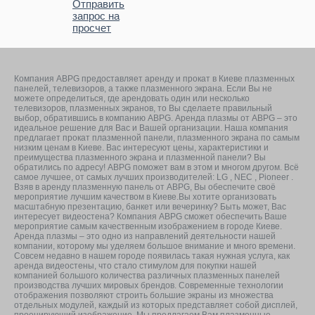
Отправить
запрос на
просчет
Компания ABPG предоставляет аренду и прокат в Киеве плазменных
панелей, телевизоров, а также плазменного экрана. Если Вы не
можете определиться, где арендовать один или несколько
телевизоров, плазменных экранов, то Вы сделаете правильный
выбор, обратившись в компанию ABPG. Аренда плазмы от ABPG – это
идеальное решение для Вас и Вашей организации. Наша компания
предлагает прокат плазменной панели, плазменного экрана по самым
низким ценам в Киеве. Вас интересуют цены, характеристики и
преимущества плазменного экрана и плазменной панели? Вы
обратились по адресу! ABPG поможет вам в этом и многом другом. Всё
самое лучшее, от самых лучших производителей: LG , NEC , Pioneer .
Взяв в аренду плазменную панель от ABPG, Вы обеспечите своё
мероприятие лучшим качеством в Киеве.Вы хотите организовать
масштабную презентацию, банкет или вечеринку? Быть может, Вас
интересует видеостена? Компания ABPG сможет обеспечить Ваше
мероприятие самым качественным изображением в городе Киеве.
Аренда плазмы – это одно из направлений деятельности нашей
компании, которому мы уделяем большое внимание и много времени.
Совсем недавно в нашем городе появилась такая нужная услуга, как
аренда видеостены, что стало стимулом для покупки нашей
компанией большого количества различных плазменных панелей
производства лучших мировых брендов. Современные технологии
отображения позволяют строить большие экраны из множества
отдельных модулей, каждый из которых представляет собой дисплей,
проецирующий изображение. Мы предлагаем Вам плазменные