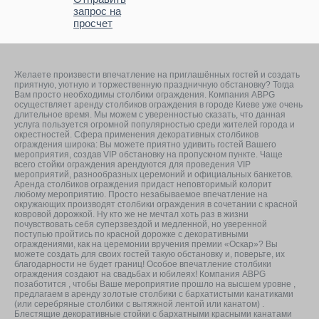
запрос на
просчет
Желаете произвести впечатление на приглашённых гостей и создать
приятную, уютную и торжественную праздничную обстановку? Тогда
Вам просто необходимы столбики ограждения. Компания ABPG
осуществляет аренду столбиков ограждения в городе Киеве уже очень
длительное время. Мы можем с уверенностью сказать, что данная
услуга пользуется огромной популярностью среди жителей города и
окрестностей. Сфера применения декоративных столбиков
ограждения широка: Вы можете приятно удивить гостей Вашего
мероприятия, создав VIP обстановку на пропускном пункте. Чаще
всего стойки ограждения арендуются для проведения VIP
мероприятий, разнообразных церемоний и официальных банкетов.
Аренда столбиков ограждения придаст неповторимый колорит
любому мероприятию. Просто незабываемое впечатление на
окружающих производят столбики ограждения в сочетании с красной
ковровой дорожкой. Ну кто же не мечтал хоть раз в жизни
почувствовать себя суперзвездой и медленной, но уверенной
поступью пройтись по красной дорожке с декоративными
ограждениями, как на церемонии вручения премии «Оскар»? Вы
можете создать для своих гостей такую обстановку и, поверьте, их
благодарности не будет границ! Особое впечатление столбики
ограждения создают на свадьбах и юбилеях! Компания ABPG
позаботится , чтобы Ваше мероприятие прошло на высшем уровне ,
предлагаем в аренду золотые столбики с бархатистыми канатиками
(или серебряные столбики с вытяжной лентой или канатом) .
Блестящие декоративные стойки с бархатными красными канатами