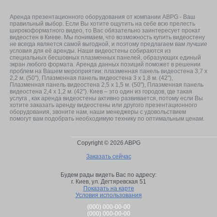
Аренда презентационного оборудования от компании ABPG - Ваш
правильный выбор. Если Вы хотите ощутить на себе всю прелесть
широкоформатного видео, то Вас обязательно заинтересует прокат
видеостен в Киеве. Мы понимаем, что возможность купить видеостену
не всегда является самой выгодной, и поэтому предлагаем вам лучшие
условия для её аренды. Наши видеостены собираются из
специальных бесшовных плазменных панелей, образующих единый
экран любого формата. Аренда данных позиций поможет в решении
проблем на Вашем мероприятии: плазменная панель видеостена 3,7 x
2,2 м. (50"), Плазменная панель видеостена 3 x 1,8 м. (42"),
Плазменная панель видеостена 2,5 x 1,5 м. (50"), Плазменная панель
видеостена 2,4 x 1,2 м. (42"). Киев – это один из городов, где такая
услуга , как аренда видеостены активно развивается, потому если Вы
хотите заказать аренду видеостены или другого презентационного
оборудования, звоните нам, наши менеджеры с удовольствием
помогут вам подобрать необходимую технику по оптимальным ценам.
Copyright © 2026 ABPG
Заказать сейчас
Будем рады видеть Вас по адресу:
г. Киев,
ул. Дегтяревская 51
Показать на карте
Условия использования
(000) 000-00-00
(000) 000-00-00