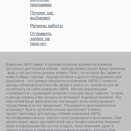
программа
Почему нас
выбирают
Регионы работы
Отправить
запрос на
просчет
Компания ABPG имеет в наличии большое количество клемпов,
доступных для проката в Киеве . Аренда клемпа решит Вашу проблему
, ведь у нас доступны разные клемпы Pearl , на которые Вы сможете
повесть Ваши тарелки . Аренда клемпов и другого оборудования для
барабанов – это прямые обязанности компании ABPG! Стоимость
аренды клемпов(посуточно) Вы можете узнать по телефону или же
посмотреть на сайте компании ABPG . Многие барабанщики
сталкиваются с проблемой нехватки стоек для своих тарелок , но взяв
в аренду клемпы у Вас больше не возникнет подобных проблем . Мы
обеспечим Ваше мероприятие или концерт всем необходимым в
городе Киеве и за его пределами . Расширяете свою барабанную
установку? Ищете дополнительные крепления? Клемпы,
предоставляемые для аренды в Киеве компанией ABPG,
высокофункциональны, хорошо сконструированы и долговечны. Они
удовлетворят вкусы как любителей так и профессионалов. Неважно
какую конфигурацию Вы хотите создать, наша компания сдает в
аренду прочные и функциональные мульти-клемпы, которые Вам