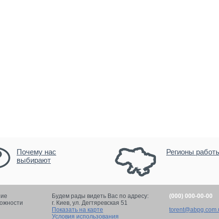
Почему нас
Регионы работ
выбирают
ние
Будем рады видеть Вас по адресу:
(000) 000-00-00
ложности
г. Киев,
ул. Дегтяревская 51
Показать на карте
torent@abpg.com.
Условия использования