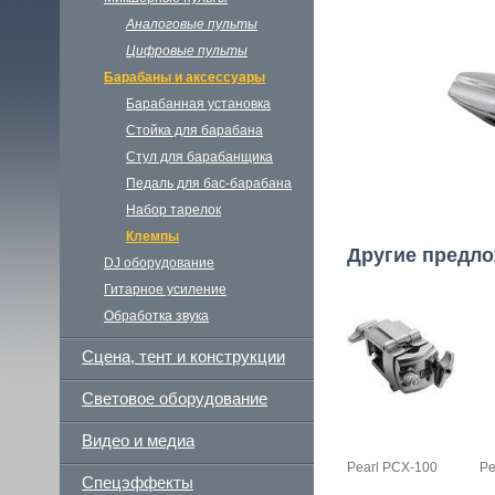
Аналоговые пульты
Цифровые пульты
Барабаны и аксессуары
Барабанная установка
Стойка для барабана
Стул для барабанщика
Педаль для бас-барабана
Набор тарелок
Клемпы
Другие предло
DJ oборудование
Гитарное усиление
Обработка звука
Сцена, тент и конструкции
Световое оборудование
Видео и медиа
Pearl PCX-100
Pe
Спецэффекты