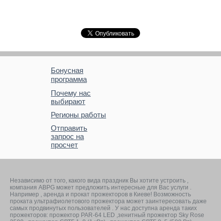
Бонусная
программа
Почему нас
выбирают
Регионы работы
Отправить
запрос на
просчет
Независимо от того, какого вида праздник Вы хотите устроить ,
компания ABPG может предложить интересные для Вас услуги .
Например , аренда и прокат прожекторов в Киеве! Возможность
проката ультрафиолетового прожектора может заинтересовать даже
самых продвинутых пользователей . У нас доступна аренда таких
прожекторов: прожектор PAR-64 LED ,зенитный прожектор Sky Rose