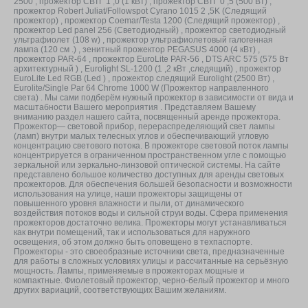
2500 , прожектор СВТГ 1 ,0 (1 кВт) , прожектор СВТГ 0 ,5 (500 Вт) ,
прожектор Robert Juliat/Followspot Cyrano 1015 2 ,5K (Следящий
прожектор) , прожектор Coemar/Testa 1200 (Следящий прожектор) ,
прожектор Led panel 256 (Светодиодный) , прожектор светодиодный
ультрафиолет (108 w) , прожектор ультрафиолетовый галогенная
лампа (120 см .) , зенитный прожектор PEGASUS 4000 (4 кВт) ,
прожектор PAR-64 , прожектор EuroLite PAR-56 , DTS ARC 575 (575 Вт
архитектурный ) , Eurolight SL-1200 (1 ,2 кВт ,cледящий) , прожектор
EuroLite Led RGB (Led ) , прожектор cледящий Eurolight (2500 Вт) ,
Eurolite/Single Par 64 Chrome 1000 W (Прожектор направленного
света) . Мы сами подберём нужный прожектор в зависимости от вида и
масштабности Вашего мероприятия . Представляем Вашему
вниманию раздел нашего сайта, посвященный аренде прожектора.
Прожектор— световой прибор, перераспределяющий свет лампы
(ламп) внутри малых телесных углов и обеспечивающий угловую
концентрацию светового потока. В прожекторе световой поток лампы
концентрируется в ограниченном пространственном угле с помощью
зеркальной или зеркально-линзовой оптической системы. На сайте
представлено большое количество доступных для аренды световых
прожекторов. Для обеспечения большей безопасности и возможности
использования на улице, наши прожекторы защищены от
повышенного уровня влажности и пыли, от динамического
воздействия потоков воды и сильной струи воды. Сфера применения
прожекторов достаточно велика. Прожекторы могут устанавливаться
как внутри помещений, так и использоваться для наружного
освещения, об этом должно быть оповещено в техпаспорте.
Прожекторы - это своеобразные источники света, предназначенные
для работы в сложных условиях улицы и рассчитанные на серьёзную
мощность. Лампы, применяемые в прожекторах мощные и
компактные. Фиолетовый прожектор, черно-белый прожектор и много
других вариаций, соответствующих Вашим желаниям.