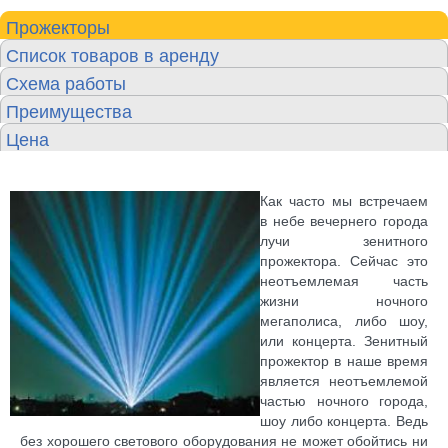
Прожекторы
Список товаров в аренду
Схема работы
Преимущества
Цена
Как часто мы встречаем
в небе вечернего города
лучи зенитного
прожектора. Сейчас это
неотъемлемая часть
жизни ночного
мегаполиса, либо шоу,
или концерта. Зенитный
прожектор в наше время
является неотъемлемой
частью ночного города,
шоу либо концерта. Ведь
без хорошего светового оборудования не может обойтись ни