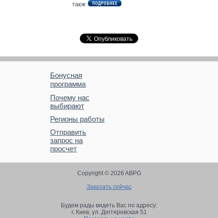
такж
Бонусная
программа
Почему нас
выбирают
Регионы работы
Отправить
запрос на
просчет
Copyright © 2026 ABPG
Заказать сейчас
Будем рады видеть Вас по адресу:
г. Киев,
ул. Дегтяревская 51