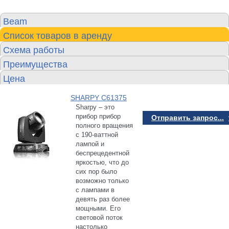
Beam
Список товаров в аренду
Схема работы
Преимущества
Цена
SHARPY C61375
Sharpy – это
прибор прибор
Отправить запрос...
полного вращения
с 190-ваттной
лампой и
беспрецедентной
яркостью, что до
сих пор было
возможно только
с лампами в
девять раз более
мощными. Его
световой поток
настолько