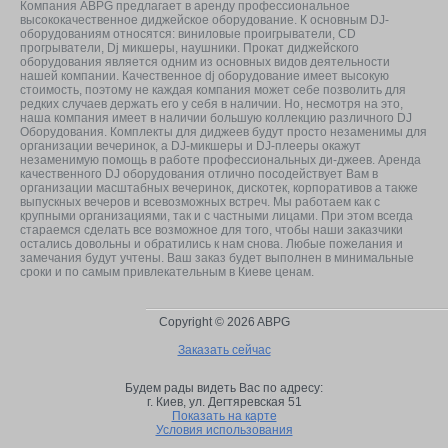
Компания ABPG предлагает в аренду профессиональное
высококачественное диджейское оборудование. К основным DJ-
оборудованиям относятся: виниловые проигрыватели, CD
прогрыватели, Dj микшеры, наушники. Прокат диджейского
оборудования является одним из основных видов деятельности
нашей компании. Качественное dj оборудование имеет высокую
стоимость, поэтому не каждая компания может себе позволить для
редких случаев держать его у себя в наличии. Но, несмотря на это,
наша компания имеет в наличии большую коллекцию различного DJ
Оборудования. Комплекты для диджеев будут просто незаменимы для
организации вечеринок, а DJ-микшеры и DJ-плееры окажут
незаменимую помощь в работе профессиональных ди-джеев. Аренда
качественного DJ оборудования отлично посодействует Вам в
организации масштабных вечеринок, дискотек, корпоративов а также
выпускных вечеров и всевозможных встреч. Мы работаем как с
крупными организациями, так и с частными лицами. При этом всегда
стараемся сделать все возможное для того, чтобы наши заказчики
остались довольны и обратились к нам снова. Любые пожелания и
замечания будут учтены. Ваш заказ будет выполнен в минимальные
сроки и по самым привлекательным в Киеве ценам.
Copyright © 2026 ABPG
Заказать сейчас
Будем рады видеть Вас по адресу:
г. Киев,
ул. Дегтяревская 51
Показать на карте
Условия использования