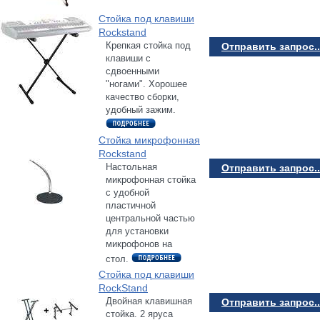
Стойка под клавиши
Rockstand
Крепкая стойка под
Отправить запрос..
клавиши с
сдвоенными
"ногами". Хорошее
качество сборки,
удобный зажим.
Стойка микрофонная
Rockstand
Настольная
Отправить запрос..
микрофонная стойка
с удобной
пластичной
центральной частью
для установки
микрофонов на
стол.
Стойка под клавиши
RockStand
Двойная клавишная
Отправить запрос..
стойка. 2 яруса