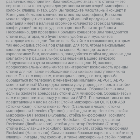
различных мероприятий. Вам необходимо знать, что стойка — это
вертикальная конструкция для установки неких вещей: микрофонов,
колонок, клавиш, гитар. Если Вы проводите масштабный концерт и
Вам нужно большое количество стоек под микрофоны, Вы смело
можете обращаться к нам за арендой данной продукции. Наша
компания имеет в наличии огромное количество стоек различных
конфигураций, которые удовлетворят все Ваши потребности.
Несомненно, для проведения больших концертов Вам понадобятся
стойки под гитары, что будет очень удобно для музыкантов
находящихся на сцене. Так же не забывайте о клавишниках, которым
так необходима стойка под клавиши, для того, чтобы максимально
комфортно чувствовать себя на сцене. На концертах или на
корпоративах Вам, несомненно, понадобятся стойки под колонки для
компактного и рационального размещения Вашего звукового
оборудования внутри помещения или на сцене. И, наконец,
профессиональных музыкантов заинтересует возможность аренды
стойки для нот, такой необходимой при «живых» выступлениях на
сцене. По всем вопросам, касающимся аренды стоек, просьба
обращаться по телефону к менеджерам компании ABPG! С ABPG
можно найти всё! Мы предоставляем услугу аренды и проката стойки
для микрофонов в Киеве и за его пределами . Обращайтесь к нам ,
если вы желаете арендовать стойки для микрофонов. Обращайтесь к
нам и осуществите аренду у компании ABPG . Различные типы стоек
представлены у нас на сайте: Стойка микрофонная QUIK LOK A50
(Стойка-Кран) , стойка пюпитр Proel (Стальная в чехле) , стойка
микрофонная Hercules (Прямая) , стойка для гитар Hercules , стойка
микрофонная Hercules (Журавль) , стойка микрофонная Rockstand
(Журавль) , стойка под колонки Rockstand , Стойка под клавиши
Rockstand (Двойные ноги) , стойка для гитар Rockstand (7 гитар) ,
стойка под клавиши RockStand (Двохярусная) , стойка микрофонная
Rockstand (Настольная). Самые разнообразные варианты: стойки под
клавиши , гитары , под колонки , а также микрофонные стойки пряиые