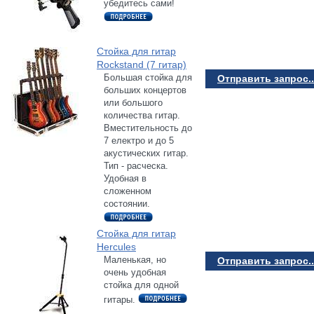
убедитесь сами!
Стойка для гитар
Rockstand (7 гитар)
Большая стойка для
Отправить запрос..
больших концертов
или большого
количества гитар.
Вместительность до
7 електро и до 5
акустических гитар.
Тип - расческа.
Удобная в
сложенном
состоянии.
Стойка для гитар
Hercules
Маленькая, но
Отправить запрос..
очень удобная
стойка для одной
гитары.