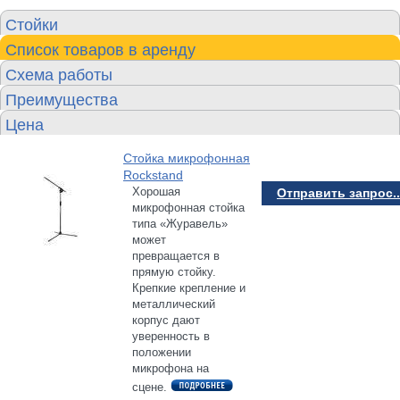
Стойки
Список товаров в аренду
Схема работы
Преимущества
Цена
Стойка микрофонная
Rockstand
Хорошая
Отправить запрос..
микрофонная стойка
типа «Журавель»
может
превращается в
прямую стойку.
Крепкие крепление и
металлический
корпус дают
уверенность в
положении
микрофона на
сцене.