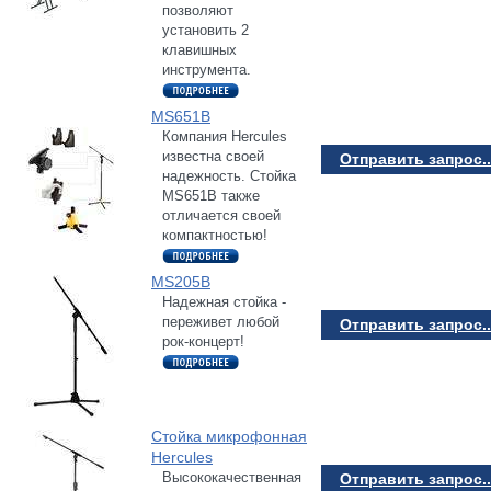
позволяют
установить 2
клавишных
инструмента.
MS651B
Компания Hercules
известна своей
Отправить запрос..
надежность. Стойка
MS651B также
отличается своей
компактностью!
MS205B
Надежная стойка -
переживет любой
Отправить запрос..
рок-концерт!
Стойка микрофонная
Hercules
Высококачественная
Отправить запрос..