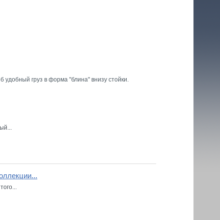
 удобный груз в форма "блина" внизу стойки.
й...
оллекции...
ого...