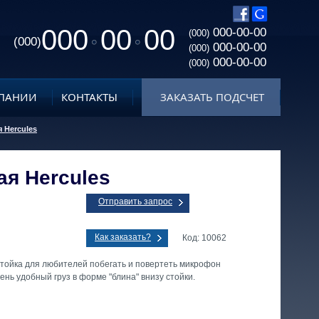
000
00
00
000-00-00
(000)
(000)
000-00-00
(000)
000-00-00
(000)
ПАНИИ
КОНТАКТЫ
ЗАКАЗАТЬ ПОДСЧЕТ
 Hercules
я Hercules
Отправить запрос
Как заказать?
Код: 10062
ойка для любителей побегать и повертеть микрофон
чень удобный груз в форме "блина" внизу стойки.