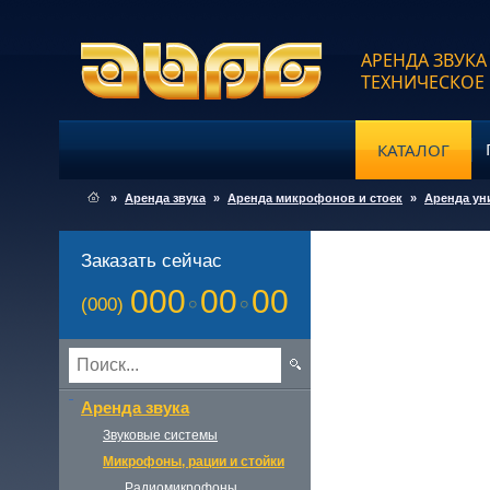
АРЕНДА ЗВУКА
ТЕХНИЧЕСКОЕ
КАТАЛОГ
»
Аренда звука
»
Аренда микрофонов и стоек
»
Аренда ун
Заказать сейчас
000
00
00
(000)
Аренда звука
Звуковые системы
Микрофоны, рации и стойки
Радиомикрофоны