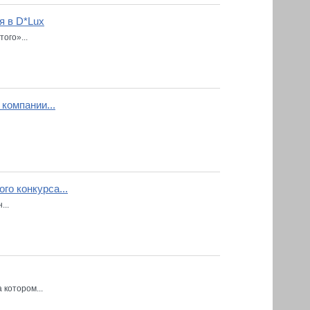
я в D*Lux
ого»...
компании...
го конкурса...
...
 котором...