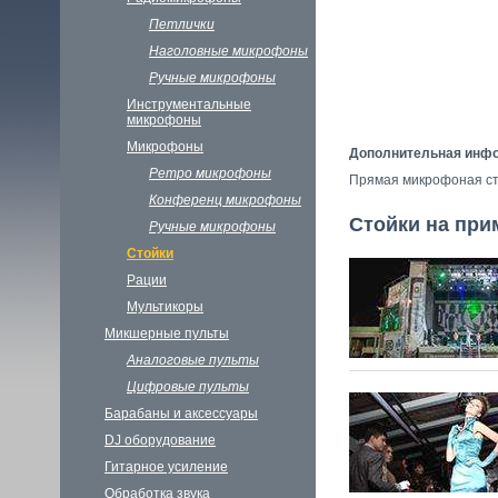
Петлички
Наголовные микрофоны
Ручные микрофоны
Инструментальные
микрофоны
Микрофоны
Дополнительная инф
Ретро микрофоны
Прямая микрофоная сто
Конференц микрофоны
Стойки на пр
Ручные микрофоны
Стойки
Рации
Мультикоры
Микшерные пульты
Аналоговые пульты
Цифровые пульты
Барабаны и аксессуары
DJ oборудование
Гитарное усиление
Обработка звука