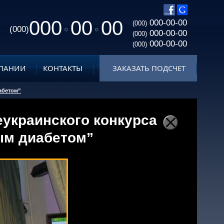
000
00
00
000-00-00
(000)
(000)
000-00-00
(000)
000-00-00
(000)
ПАНИИ
КОНТАКТЫ
ЗАКАЗАТЬ ПОДСЧЕТ
абетом”
еукраинского конкурса
ым диабетом”