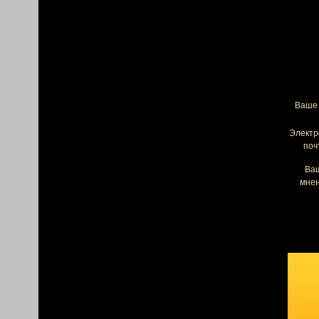
Ваше 
Электр
поч
Ва
мнен