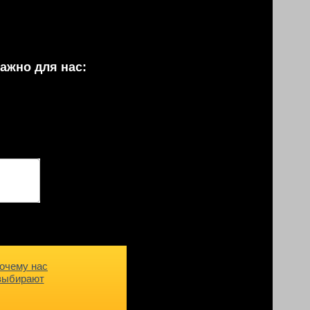
ажно для нас:
очему нас
выбирают