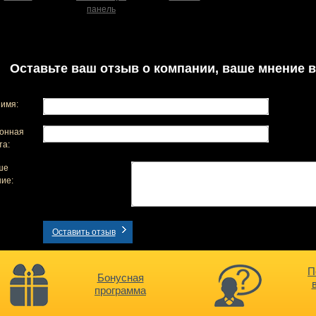
панель
Оставьте ваш отзыв о компании, ваше мнение в
имя:
онная
та:
ше
ие:
Оставить отзыв
П
Бонусная
программа