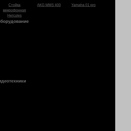
Стойка
AKG WMS 400
Yamaha 01 pro
микрофонная
Hercules
оборудование
идеотехники