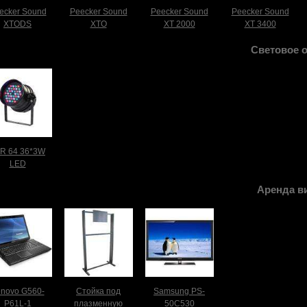
ecker Sound
Peecker Sound
Peecker Sound
Peecker Sound
XTODS
XTO
XT 2000
XT 3400
Световое 
R 64 36*3W
LED
Аренда в
novo G560-
Стойка под
Samsung PS-
P61L-1
плазменную
50C530