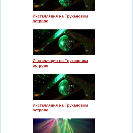
Инсталляция на Трухановом
острове
Инсталляция на Трухановом
острове
Инсталляция на Трухановом
острове