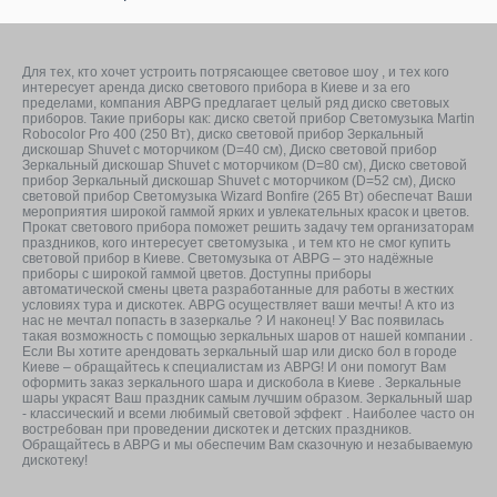
Для тех, кто хочет устроить потрясающее световое шоу , и тех кого
интересует аренда диско светового прибора в Киеве и за его
пределами, компания ABPG предлагает целый ряд диско световых
приборов. Такие приборы как: диско светой прибор Светомузыка Martin
Robocolor Pro 400 (250 Вт), диско световой прибор Зеркальный
дискошар Shuvet c моторчиком (D=40 см), Диско световой прибор
Зеркальный дискошар Shuvet c моторчиком (D=80 см), Диско световой
прибор Зеркальный дискошар Shuvet c моторчиком (D=52 см), Диско
световой прибор Светомузыка Wizard Bonfire (265 Вт) обеспечат Ваши
мероприятия широкой гаммой ярких и увлекательных красок и цветов.
Прокат светового прибора поможет решить задачу тем организаторам
праздников, кого интересует светомузыка , и тем кто не смог купить
световой прибор в Киеве. Светомузыка от ABPG – это надёжные
приборы с широкой гаммой цветов. Доступны приборы
автоматической смены цвета разработанные для работы в жестких
условиях тура и дискотек. ABPG осуществляет ваши мечты! А кто из
нас не мечтал попасть в зазеркалье ? И наконец! У Вас появилась
такая возможность с помощью зеркальных шаров от нашей компании .
Если Вы хотите арендовать зеркальный шар или диско бол в городе
Киеве – обращайтесь к специалистам из ABPG! И они помогут Вам
оформить заказ зеркального шара и дискобола в Киеве . Зеркальные
шары украсят Ваш праздник самым лучшим образом. Зеркальный шар
- классический и всеми любимый световой эффект . Наиболее часто он
востребован при проведении дискотек и детских праздников.
Обращайтесь в ABPG и мы обеспечим Вам сказочную и незабываемую
дискотеку!