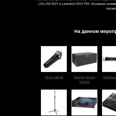
LSX-250 RGY и Lasertech RGY-T55. Основная залив
проже
На данном мероп
Shure SM 58
Peecker Sound
Yamaha 
XTODS