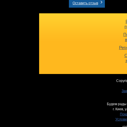
Оставить отзыв
п
П
Рег
О
Copyri
Зак
Будем рады 
г. Киев,
у
Пока
Услови