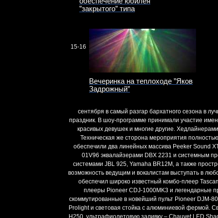
обеспечение юбилея
”закрытого” типа
15-16
Вечеринка на теплоходе ”Яков
Задрожный”
сентября в самый разгар бархатного сезона в л
праздник. В шоу-программе принимали участие имен
красивых девушек и многие другие. Хедлайнерами 
Техническая же сторона мероприятия полностью
обеспечили два линейных массива Peeker Sound X
01V96 эквалайзерами DBX 2231 и системным пр
системами JBL 925, Yamaha BR12M, а также прос
возможность ведущим и вокалистам выступать в люб
обеспечил широко известный комбо-плеер Tascam
плееры Pioneer CDJ-1000MK3 и легендарные п
скоммутированные в новейший пульт Pioneer DJM-8
Prolight и световая стойка с алюминиевой фермой. 
H250, ультрафиолетовую заливку – Chauvet LED Shad