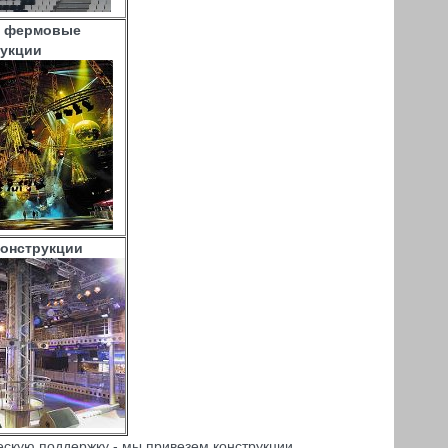
е фермовые
рукции
конструкции
ескую поддержку - мы привезем конструкции,