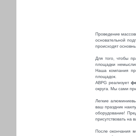
Проведение массовы
основательной подг
происходят основны
Для того, чтобы пр
площадки немыслим
Наша компания про
площадок.
ABPG реализует
ф
округа. Мы сами пр
Легкие алюминиев
ваш праздник наил
оборудование! Пр
присутствовать на 
После окончания м