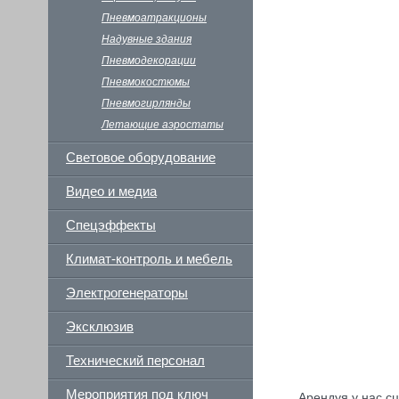
Пневмоатракционы
Надувные здания
Пневмодекорации
Пневмокостюмы
Пневмогирлянды
Летающие аэростаты
Световое оборудование
Видео и медиа
Спецэффекты
Климат-контроль и мебель
Электрогенераторы
Эксклюзив
Технический персонал
Мероприятия под ключ
Арендуя у нас с