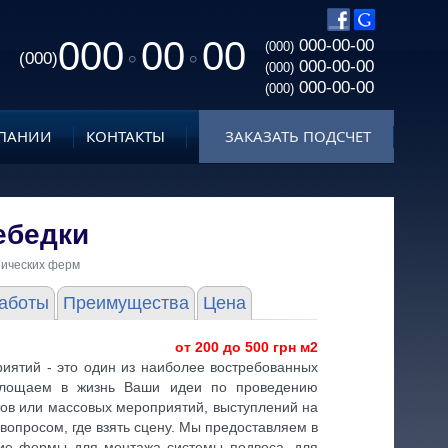
000
00
00
000-00-00
(000)
(000)
000-00-00
(000)
000-00-00
(000)
ПАНИИ
КОНТАКТЫ
ЗАКАЗАТЬ ПОДСЧЕТ
ебедки
нических ферм
аботы
Преимущества
Цена
от 200 до 500 грн м2
иятий - это один из наиболее востребованных
площаем в жизнь Ваши идеи по проведению
тов или массовых мероприятий, выступлений на
 вопросом, где взять сцену. Мы предоставляем в
кие фермы для монтажа системы подвеса, для