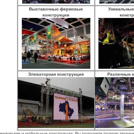
Выставочные фермовые
Уникальны
конструкции
конст
Элеваторная конструкция
Различные 
ценические и мобильные конструкции, Вы получаете полную технич