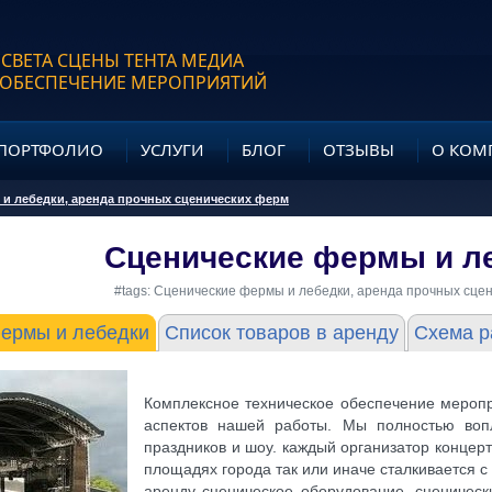
 СВЕТА СЦЕНЫ ТЕНТА МЕДИА
 ОБЕСПЕЧЕНИЕ МЕРОПРИЯТИЙ
ПОРТФОЛИО
УСЛУГИ
БЛОГ
ОТЗЫВЫ
О КОМ
и лебедки, аренда прочных сценических ферм
Сценические фермы и л
#tags: Сценические фермы и лебедки, аренда прочных сце
ермы и лебедки
Список товаров в аренду
Схема р
Комплексное техническое обеспечение меропр
аспектов нашей работы. Мы полностью во
праздников и шоу. каждый организатор концер
площадях города так или иначе сталкивается с
аренду сценическое оборудование, сценичес