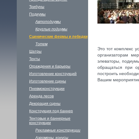
Трибуны
Подиумы
Автоподиумы
Круглые подиумы
Сценические фермы и лебедки
Тотем
Это тот комплекс у
Шатры
организаторам ме
Тенты
элеваторы, подиумы
Ограждения и барьеры
обращаться при ор
построить необходи
Изготовление конструкций
Вашим мероприятием
Изготовление сцены
Пневмоконструкции
Аренда лесов
Декорация сцены
Конструкция под баннер
Тентовые и баннерные
конструкции
Рекламные конструкции
Аэромены, конусы