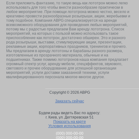
Если приложить фантазию, то такую вещь как лототрон можно легко
использовать для того чтобы внести разнообразие практически в
любое мероприятие. При помощи лототрона можно честно, весело и
креативно провести разнообразные розыгрыши, акции, жеребьевки и
тому подобное. Компания ABPG специализируется на аренде
всевозможного оборудования для проведения любых мероприятий,
потому мы с радостью предлагаем Вам аренду лототрона. Список
мероприятий, на которых с пользой можно использовать такое
приспособление как лототрон, достаточно обширен. Это и разного
рода розыгрыши, выставки, стимулирующие акции, презентации,
рекламные акции, корпоративных праздников, тренингов и прочего.
Мы предлагаем в аренду лототоны и барабаны разного размера,
изготовленные из прозрачного материала, обычные и на
подшипниках. Также помимо лототронов наша компания предлагает
огромный спектр услуг, аренду мебели, спецэффектов, звукового,
светового и прочее оборудование для успешной организации
мероприятий, услуги доставки заказанной техники, услуги
квалифицированного персонала многое-многое другое.
Copyright © 2026 ABPG
Заказать сейчас
Будем рады видеть Вас по адресу:
г. Киев,
ул. Дегтяревская 51
Показать на карте
Условия использования
(000) 000-00-00
(000) 000-00-00