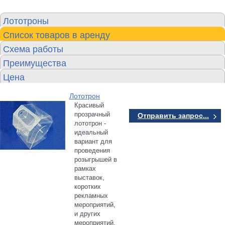
Лототроны
Список товаров в аренду
Схема работы
Преимущества
Цена
Лототрон
Красивый
прозрачный
Отправить запрос...
лототрон -
идеальный
вариант для
проведения
розыгрышей в
рамках
выставок,
коротких
рекламных
мероприятий,
и других
мероприятий.