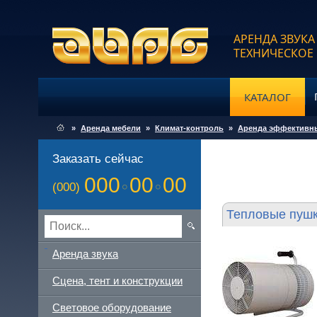
АРЕНДА ЗВУКА
ТЕХНИЧЕСКОЕ
КАТАЛОГ
»
Аренда мебели
»
Климат-контроль
»
Аренда эффективны
Заказать сейчас
000
00
00
(000)
Тепловые пуш
Аренда звука
Сцена, тент и конструкции
Световое оборудование