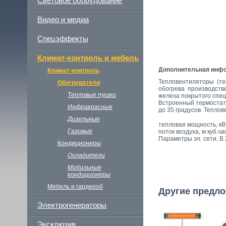
Световое оборудование
Видео и медиа
Спецэффекты
Климат-контроль и мебель
Дополнительная инф
Климат-контроль
Тепловентиляторы (те
Обогреватели
обогрева производств
Тепловые пушки
железа покрытого спец
Встроенный термостат
Инфракрасные
до 35 градусов. Тепло
Дизельные
тепловая мощность, кВт
Газовые
поток воздуха, м куб.ча
Параметры эл. сети, В 
Кондиционеры
Охладители
Мобильные
кондиционеры
Мебель и гардероб
Другие предло
Электрогенераторы
Эксклюзив