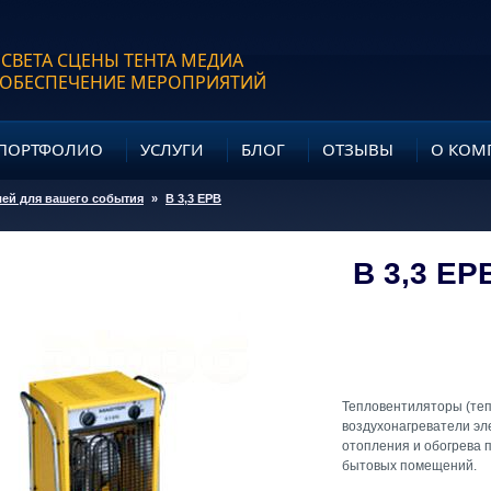
 СВЕТА СЦЕНЫ ТЕНТА МЕДИА
 ОБЕСПЕЧЕНИЕ МЕРОПРИЯТИЙ
ПОРТФОЛИО
УСЛУГИ
БЛОГ
ОТЗЫВЫ
О КОМ
лей для вашего события
»
В 3,3 ЕРВ
В 3,3 ЕР
Тепловентиляторы (теп
воздухонагреватели эл
отопления и обогрева 
бытовых помещений.