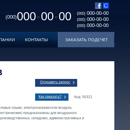
000
00
00
000-00-00
(000)
(000)
000-00-00
(000)
000-00-00
(000)
ПАНИИ
КОНТАКТЫ
ЗАКАЗАТЬ ПОДСЧЕТ
В
Отправить запрос
Как заказать?
Код: 50321
ловые пушки, электронагреватели воздуха,
екттрические) предназначены для воздушного
производственных, складских, административных и