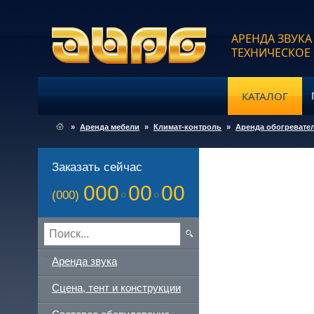
АРЕНДА ЗВУКА
ТЕХНИЧЕСКОЕ
КАТАЛОГ
»
Аренда мебели
»
Климат-контроль
»
Аренда обогревате
Заказать сейчас
000
00
00
(000)
Аренда звука
Сцена, тент и конструкции