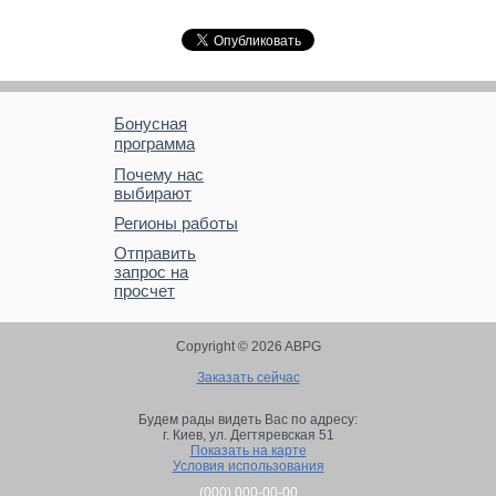
Бонусная
программа
Почему нас
выбирают
Регионы работы
Отправить
запрос на
просчет
Copyright © 2026 ABPG
Заказать сейчас
Будем рады видеть Вас по адресу:
г. Киев,
ул. Дегтяревская 51
Показать на карте
Условия использования
(000) 000-00-00