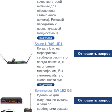
качестве второй
антенны для
обеспечения
стабильного
приема). Рековый
передатчик с
переключаемой
мощностью R
Shure UR4S-UR1
Когда у Вас на
мероприятии
Отправить запрос..
свободны руки - это
всегда приятно, с
наголовным
микрофоном, Вы
сможетезабыть о
скованности рук.
Sennheiser EW 152 G3
Идеально для
озвучивания вокала
Отправить запрос..
и речи со
свободными руками