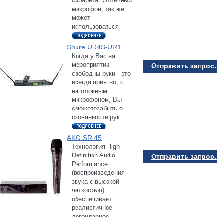
сибарита. Отличный
микрофон, так же
может
использоваться
Shure UR4S-UR1
Когда у Вас на
мероприятии
Отправить запрос..
свободны руки - это
всегда приятно, с
наголовным
микрофоном, Вы
сможетезабыть о
скованности рук.
AKG SR 45
Технология High
Definition Audio
Отправить запрос..
Performance
(воспроизведения
звука с высокой
четкостью)
обеспечивает
реалистичное
легендарное