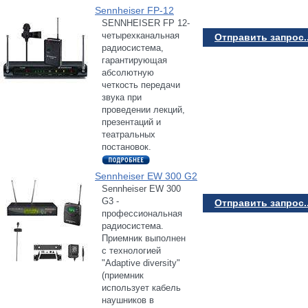
Sennheiser FP-12
SENNHEISER FP 12-
четырехканальная
Отправить запрос..
радиосистема,
гарантирующая
абсолютную
четкость передачи
звука при
проведении лекций,
презентаций и
театральных
постановок.
Sennheiser EW 300 G2
Sennheiser EW 300
G3 -
Отправить запрос..
профессиональная
радиосистема.
Приемник выполнен
с технологией
"Adaptive diversity"
(приемник
использует кабель
наушников в