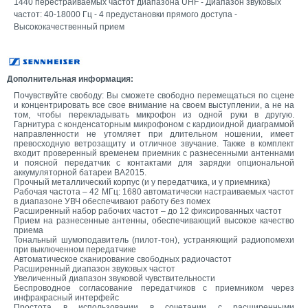
1440 перестраиваемых частот диапазона UHF - Диапазон звуковых
частот: 40-18000 Гц - 4 предустановки прямого доступа -
Высококачественный прием
Дополнительная информация:
Почувствуйте свободу: Вы сможете свободно перемещаться по сцене
и концентрировать все свое внимание на своем выступлении, а не на
том, чтобы перекладывать микрофон из одной руки в другую.
Гарнитура с конденсаторным микрофоном с кардиоидной диаграммой
направленности не утомляет при длительном ношении, имеет
превосходную ветрозащиту и отличное звучание. Также в комплект
входит проверенный временем приемник с разнесенными антеннами
и поясной передатчик с контактами для зарядки опциональной
аккумуляторной батареи BA2015.
Прочный металлический корпус (и у передатчика, и у приемника)
Рабочая частота – 42 МГц: 1680 автоматически настраиваемых частот
в диапазоне УВЧ обеспечивают работу без помех
Расширенный набор рабочих частот – до 12 фиксированных частот
Прием на разнесенные антенны, обеспечивающий высокое качество
приема
Тональный шумоподавитель (пилот-тон), устраняющий радиопомехи
при выключенном передатчике
Автоматическое сканирование свободных радиочастот
Расширенный диапазон звуковых частот
Увеличенный диапазон звуковой чувствительности
Беспроводное согласование передатчиков с приемником через
инфракрасный интерфейс
Простота в использовании в сочетании с расширенными