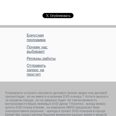
Бонусная
программа
Почему нас
выбирают
Регионы работы
Отправить
запрос на
просчет
Планируете устроить просмотр делового бизнес-видео или деловой
презентации , но не имеете в наличии DVD-плеера ? Хотите выехать
за пределы города , но не уверены будет ли там возможность
воспроизвести Ваши любимые DVD-диски ? Конечно , всегда можно
купить DVD-плеер в Киеве , но компания ABPG предлагает Вам
альтернативное решение – аренда и прокат DVD-плееров в городе
Киеве! Мы представляем Вашему вниманию разные марки и модели