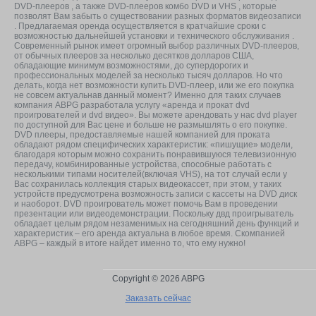
DVD-плееров , а также DVD-плееров комбо DVD и VHS , которые
позволят Вам забыть о существовании разных форматов видеозаписи
. Предлагаемая оренда осуществляется в кратчайшие сроки с
возможностью дальнейшей установки и технического обслуживания .
Современный рынок имеет огромный выбор различных DVD-плееров,
от обычных плееров за несколько десятков долларов США,
обладающие минимум возможностями, до супердорогих и
профессиональных моделей за несколько тысяч долларов. Но что
делать, когда нет возможности купить DVD-плеер, или же его покупка
не совсем актуальнав данный момент? Именно для таких случаев
компания ABPG разработала услугу «аренда и прокат dvd
проигрователей и dvd видео». Вы можете арендовать у нас dvd player
по доступной для Вас цене и больше не размышлять о его покупке.
DVD плееры, предоставляемые нашей компанией для проката
обладают рядом специфических характеристик: «пишущие» модели,
благодаря которым можно сохранить понравившуюся телевизионную
передачу, комбинированные устройства, способные работать с
несколькими типами носителей(включая VHS), на тот случай если у
Вас сохранилась коллекция старых видеокассет, при этом, у таких
устройств предусмотрена возможность записи с кассеты на DVD диск
и наоборот. DVD проигрователь может помочь Вам в проведении
презентации или видеодемонстрации. Поскольку двд проигрыватель
обладает целым рядом незаменимых на сегодняшний день функций и
характеристик – его аренда актуальна в любое время. Скомпанией
ABPG – каждый в итоге найдет именно то, что ему нужно!
Copyright © 2026 ABPG
Заказать сейчас