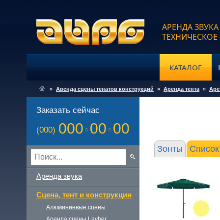
АРЕНДА ЗВУКА
ТЕХНИЧЕСКОЕ
КАТАЛОГ
»
Аренда сцены тенатов конструкций
»
Аренда тента
»
Аре
Заказать сейчас
000
00
00
(000)
Зонты
Список
Аренда звука
Сцена, тент и конструкции
Алюминиевые сцены
Аренда сцены Layher