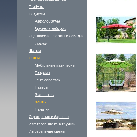
Трибуны
Подиумы
Автоподиумы
Круглые подиумы
Сценические фермы и лебедки
Тотем
Шатры
Тенты
Мобильные павильоны
Геодома
Тент-лепесток
Навесы
Star шатры
Зонты
Палатки
Ограждения и барьеры
Изготовление конструкций
Изготовление сцены