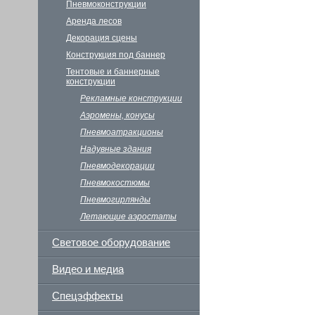
Пневмоконструкции
Аренда лесов
Декорация сцены
Конструкция под баннер
Тентовые и баннерные
конструкции
Рекламные конструкции
Аэромены, конусы
Пневмоатракционы
Надувные здания
Пневмодекорации
Пневмокостюмы
Пневмогирлянды
Летающие аэростаты
Световое оборудование
Видео и медиа
Спецэффекты