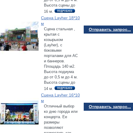
Высота сцены до
16 м.
Сцена Layher 18*10
м
Сцена стальная ,
Отправить запрос...
крытая с
козырьком
(Layher), с
боковыми
порталами для АС
и баннеров.
Площадь 140 м2.
Высота подиума
до от 0,5 м до 4 м.
Высота сцены до
14 м.
Сцена Layher 16*10
м
Отличный выбор
Отправить запрос...
ко дню города или
концерта. Ее
размеры
позволяют
разместить как