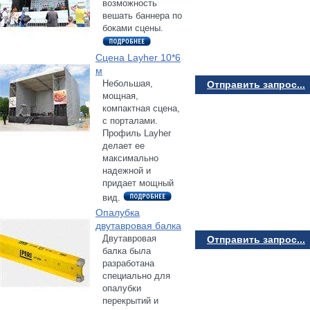
возможность
вешать баннера по
боками сцены.
Сцена Layher 10*6
м
Небольшая,
Отправить запрос...
мощная,
компактная сцена,
с порталами.
Профиль Layher
делает ее
максимально
надежной и
придает мощный
вид.
Опалубка
двутавровая балка
Двутавровая
Отправить запрос...
балка была
разработана
специально для
опалубки
перекрытий и