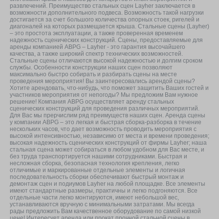
развлечений. Преимущество стальных сцен Layher заключается в
возможности дополнительного подвеса. Возможность такой нагрузки
достигается за счет большого количества опорных стоек, ригелей и
диагоналей на которых размещается крыша. Стальные сцены (Layher)
– это простота эксплуатации, а также проверенная временем
надежность сценических конструкций. Сцены, предоставляемые для
аренды компанией ABPG – Layher - это гарантия высочайшего
качества, а также широкий спектр технических возможностей.
Стальные сцены отличаются высокой надежностью и долгим сроком
службы. Особенности конструкции наших сцен позволяют
максимально быстро собирать и разбирать сцены на месте
проведения мероприятия! Вы заинтересовались арендой сцены?
Хотите арендовать, что-нибудь, что поможет защитить Ваших гостей и
участников мероприятия от непогоды? Мы предложим Вам нужное
решение! Компания ABPG осуществляет аренду стальных
сценических конструкций для проведения различных мероприятий.
Для Вас мы прерчислим ряд преимуществ наших сцен. Аренда сцены
у компании ABPG – это легкая и быстрая сборка-разборка в течение
нескольких часов, что дает возможность проводить мероприятия с
высокой интенсивностью, независимо от места и времени проведения;
высокая надежность сценических конструкций от фирмы Layher; наша
стальная сцена может собираться в любом удобном для Вас месте, и
без труда транспортируется нашими сотрудниками. Быстрая и
несложная сборка, безопасная технология крепления, легко
отличимые и маркированные отдельные элементы и логичная
последовательность сборки обеспечивают быстрый монтаж и
демонтаж сцен и подиумов Layher на любой площадке. Все элементы
имеют стандартные размеры, практичны и легко подгоняются. Все
отдельные части легко монтируются, имеют небольшой вес,
устанавливаются вручную с минимальными затратами. Мы всегда
рады предложить Вам качественное оборудование по самой низкой
цене! Интересует аренда или прокат прочной стальной сцены в