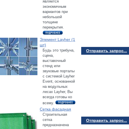
является
экономичным
вариантов при
небольшой
толщине
перекрытия.
Элемент Layher (1
шт)
Будь это трибуна,
Отправить запрос...
сцена,
выставочный
стенд или
звуковые порталы
с системой Layher
Event, основанной
на модульных
лесах Layher, Вы
всегда готовы ко
всему.
Сетка фасадная
Строительная
сетка
Отправить запрос...
предназначена