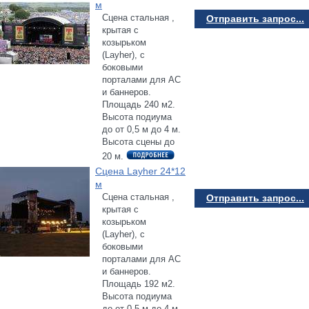
м
Сцена стальная ,
Отправить запрос...
крытая с
козырьком
(Layher), с
боковыми
порталами для АС
и баннеров.
Площадь 240 м2.
Высота подиума
до от 0,5 м до 4 м.
Высота сцены до
20 м.
Сцена Layher 24*12
м
Сцена стальная ,
Отправить запрос...
крытая с
козырьком
(Layher), с
боковыми
порталами для АС
и баннеров.
Площадь 192 м2.
Высота подиума
до от 0,5 м до 4 м.