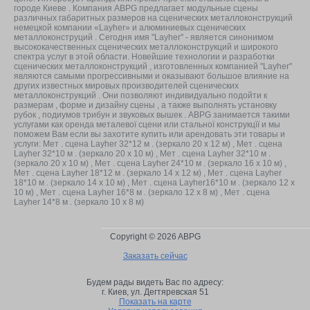
городе Киеве . Компания ABPG предлагает модульные сцены
различных габаритных размеров на сценических металлоконструкций
немецкой компании «Layher» и алюминиевых сценических
металлоконструций . Сегодня имя "Layher" - является синонимом
высококачественных сценических металлоконструкций и широкого
спектра услуг в этой области. Новейшие технологии и разработки
сценических металлоконструкций , изготовленных компанией "Layher"
являются самыми прогрессивными и оказывают большое влияние на
других известных мировых производителей сценических
металлоконструкций . Они позволяют индивидуально подойти к
размерам , форме и дизайну сцены , а также выполнять установку
рубок , подиумов трибун и звуковых вышек . ABPG занимается такими
услугами как оренда металевої сцени или стальної конструкцїї и мы
поможем Вам если вы захотите купить или арендовать эти товары и
услуги: Мет . сцена Layher 32*12 м . (зеркало 20 х 12 м) , Мет . сцена
Layher 32*10 м . (зеркало 20 x 10 м) , Мет . сцена Layher 32*10 м .
(зеркало 20 x 10 м) , Мет . сцена Layher 24*10 м . (зеркало 16 x 10 м) ,
Мет . сцена Layher 18*12 м . (зеркало 14 x 12 м) , Мет . сцена Layher
18*10 м . (зеркало 14 x 10 м) , Мет . сцена Layher16*10 м . (зеркало 12 x
10 м) , Мет . сцена Layher 16*8 м . (зеркало 12 x 8 м) , Мет . сцена
Layher 14*8 м . (зеркало 10 х 8 м)
Copyright © 2026 ABPG
Заказать сейчас
Будем рады видеть Вас по адресу:
г. Киев,
ул. Дегтяревская 51
Показать на карте