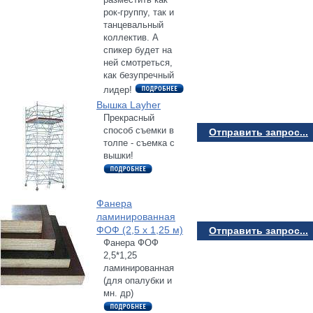
рок-группу, так и
танцевальный
коллектив. А
спикер будет на
ней смотреться,
как безупречный
лидер!
Вышка Layher
Прекрасный
способ съемки в
Отправить запрос...
толпе - съемка с
вышки!
Фанера
ламинированная
ФОФ (2,5 х 1,25 м)
Отправить запрос...
Фанера ФОФ
2,5*1,25
ламинированная
(для опалубки и
мн. др)