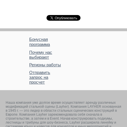
Бонусная
программа
Почему нас
выбирают
Регионы работы
Отправить
запрос на
просчет
Наша компания уже долгое время осуществляет аренду различных
модификаций стальной сцены (Layher). Компания LAYHER основанная
в 1945 г. — это лидер в области стальных сценических конструкций в
Европе. Компания Layher зарекомендовала себя сначала в
строительстве, а затем и в Event. Начав конструировать подиумы,
лестницы и трибуны для шоу-бизнеса, Layher расширила линейку и
системами крыш и навесов для концертов и иных мероприятий и