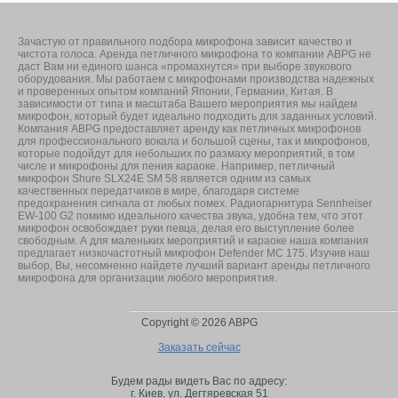
Зачастую от правильного подбора микрофона зависит качество и
чистота голоса. Аренда петличного микрофона то компании ABPG не
даст Вам ни единого шанса «промахнутся» при выборе звукового
оборудования. Мы работаем с микрофонами производства надежных
и проверенных опытом компаний Японии, Германии, Китая. В
зависимости от типа и масштаба Вашего мероприятия мы найдем
микрофон, который будет идеально подходить для заданных условий.
Компания ABPG предоставляет аренду как петличных микрофонов
для профессионального вокала и большой сцены, так и микрофонов,
которые подойдут для небольших по размаху мероприятий, в том
числе и микрофоны для пения караоке. Например, петличный
микрофон Shure SLX24E SM 58 является одним из самых
качественных передатчиков в мире, благодаря системе
предохранения сигнала от любых помех. Радиогарнитура Sennheiser
EW-100 G2 помимо идеального качества звука, удобна тем, что этот
микрофон освобождает руки певца, делая его выступление более
свободным. А для маленьких мероприятий и караоке наша компания
предлагает низкочастотный микрофон Defender MC 175. Изучив наш
выбор, Вы, несомненно найдете лучший вариант аренды петличного
микрофона для организации любого мероприятия.
Copyright © 2026 ABPG
Заказать сейчас
Будем рады видеть Вас по адресу:
г. Киев,
ул. Дегтяревская 51