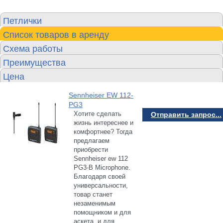
Петлички
Список товаров в аренду
Схема работы
Преимущества
Цена
Sennheiser EW 112-
PG3
Хотите сделать
Отправить запрос...
жизнь интереснее и
комфортнее? Тогда
предлагаем
приобрести
Sennheiser ew 112
PG3-B Microphone.
Благодаря своей
универсальности,
товар станет
незаменимым
помощником и для
аскета, и для