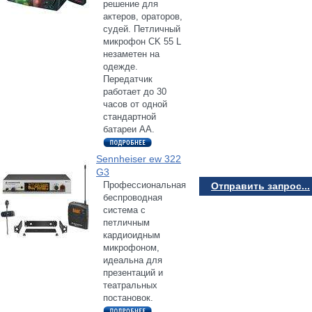
решение для
актеров, ораторов,
судей. Петличный
микрофон CK 55 L
незаметен на
одежде.
Передатчик
работает до 30
часов от одной
стандартной
батареи AA.
Sennheiser ew 322
G3
Профессиональная
Отправить запрос...
беспроводная
система с
петличным
кардиоидным
микрофоном,
идеальна для
презентаций и
театральных
постановок.