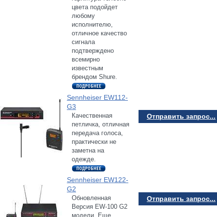
цвета подойдет
любому
исполнителю,
отличное качество
сигнала
подтверждено
всемирно
известным
брендом Shure.
Sennheiser EW112-
G3
Качественная
Отправить запрос...
петличка, отличная
передача голоса,
практически не
заметна на
одежде.
Sennheiser EW122-
G2
Обновленная
Отправить запрос...
Версия EW-100 G2
модели, Еще