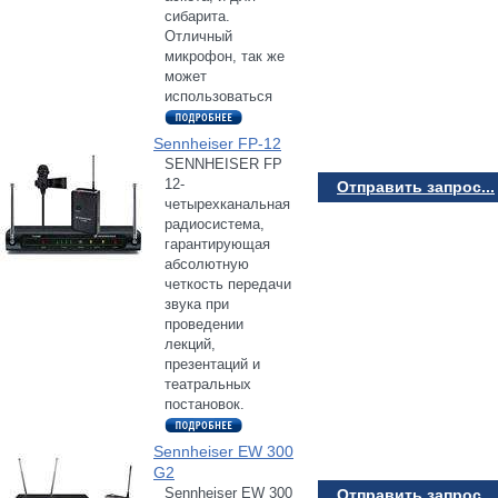
сибарита.
Отличный
микрофон, так же
может
использоваться
Sennheiser FP-12
SENNHEISER FP
12-
Отправить запрос...
четырехканальная
радиосистема,
гарантирующая
абсолютную
четкость передачи
звука при
проведении
лекций,
презентаций и
театральных
постановок.
Sennheiser EW 300
G2
Sennheiser EW 300
Отправить запрос...