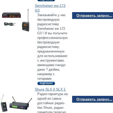
Sennheiser ew 172
G3
Заказывайте у нас
Отправить запрос...
беспроводную
радиосистему
Sennheiser ew 172
G3 ! И вы получите
профессиональную
беспроводную
радиосистему,
предназначенную
для использования
с инструментами,
имеющими гнездо
джек ? дюйма,
например с
гитарами.
Shure SLX 4 SLX 1
Радио-гарнитура на
одной из самых
Отправить запрос...
достойных радио-
баз Shure, радио-
гарнитура телесно