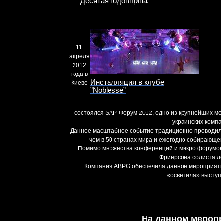
Десятая годовщина.
11
апреля
2012
года в
Инсталляция в клубе
Киеве
”Noblesse”
состоялся SAP-Форум 2012, одно из крупнейших 
украинских компа
Данное масштабное событие традиционно проводило
чем в 50 странах мира и ежегодно собирающе
Помимо множества конференций и микро форумов
Фриерсона солиста л
Компания ABPG обеспечила данное мероприятие
«осветила» выступ
На данном мероп