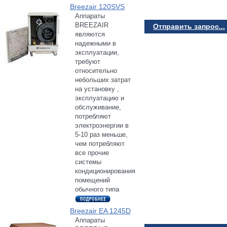
Breezair 120SVS
Аппараты
BREEZAIR
Отправить запрос...
являются
надежными в
эксплуатации,
требуют
относительно
небольших затрат
на установку ,
эксплуатацию и
обслуживание,
потребляют
электроэнергии в
5-10 раз меньше,
чем потребляют
все прочие
системы
кондиционирования
помещений
обычного типа
Breezair EA 1245D
Аппараты