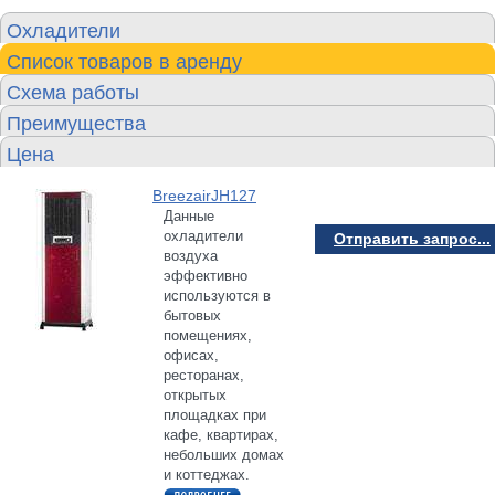
Охладители
Список товаров в аренду
Схема работы
Преимущества
Цена
BreezairJH127
Данные
охладители
Отправить запрос...
воздуха
эффективно
используются в
бытовых
помещениях,
офисах,
ресторанах,
открытых
площадках при
кафе, квартирах,
небольших домах
и коттеджах.