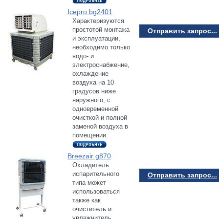
Icepro bg2401
Характеризуются
простотой монтажа
Отправить запрос...
и эксплуатации,
необходимо только
водо- и
электроснабжение,
охлаждение
воздуха на 10
градусов ниже
наружного, с
одновременной
очисткой и полной
заменой воздуха в
помещении.
Breezair g870
Охладитель
испарительного
Отправить запрос...
типа может
использоваться
также как
очиститель и
увлажнитель