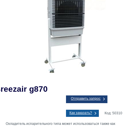
reezair g870
Отправить запрос
Как заказать?
Код: 50310
Охладитель испарительного типа может использоваться также как