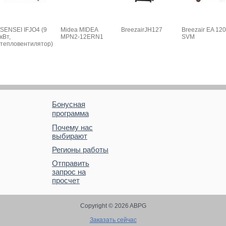
SENSEI IFJO4 (9
Midea MIDEA
BreezairJH127
Breezair EA 120
кВт,
MPN2-12ERN1
SVM
тепловентилятор)
Бонусная
программа
Почему нас
выбирают
Регионы работы
Отправить
запрос на
просчет
Copyright © 2026 ABPG
Заказать сейчас