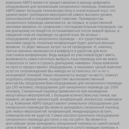
компании ABPG является предоставление в аренду цифрового
оборудования для организации синхронного перевода. Компания
ABPG имеет большую техническую базу и значительный опыт, что
удовлетворит требования мероприятий самого высокого уровня,
разнообразной и специфической тематики. Преимущества
синхронного перевода заключаются, во-первых, в существенной
экономии времени, по сравнению с последовательным переводом, так
как докладчику не придётся останавливаться после каждой фразы, в
ожидании пока её переведут на другой язык. Во-вторых –
оборудование для синхронного перевода – это существенная
экономия средств, поскольку конференция будет длиться меньше
времени, то уйдет меньше затрат на её проведение. И, наконец,
третья причина заключается в комфорте и удобстве для всех
участников конференции. Ведь каждый из участников будет иметь
возможность самостоятельно выбрать язык перевода или же вовсе
отказаться от него и слушать докладчика «вживую». Наша компания
не просто предоставляет оборудование, а оказывает целый комплекс
услуг по сопровождению! Вы никогда не останетесь тет-а-тет с
незнакомой техникой. Наши специалисты выедут на место, помогут
подобрать оборудование, осуществят высококачественный
монтаж.Мы предлагаем Вам оборудование для синхронного перевода
(до 100 человек), оборудование для синхронного перевода (до 1000
человек). Синхронный перевод применяется при проведении
масштабных мероприятий, с большим количеством участников, как
правило, во время презентаций, конференций, конгрессов, семинаров
и т.д. Компания ABPG предоставляет уникальное оборудование для
синхронного перевода! Вы можете арендовать синхронный перевод
для любых мероприятий: конференций, международных встреч,
семинаров или же аудитов. Самое распространенное оборудование
синхронного перевода доступно у нас на сайте. Вы можете в
кратчайшие сроки арендовать синхронный перевод по самой низкой
цене в Киеве, а также дополнительные и сопутствующие приборы и