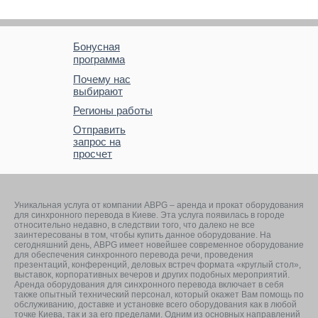
Бонусная
программа
Почему нас
выбирают
Регионы работы
Отправить
запрос на
просчет
Уникальная услуга от компании ABPG – аренда и прокат оборудования
для синхронного перевода в Киеве. Эта услуга появилась в городе
относительно недавно, в следствии того, что далеко не все
заинтересованы в том, чтобы купить данное оборудование. На
сегодняшний день, ABPG имеет новейшее современное оборудование
для обеспечения синхронного перевода речи, проведения
презентаций, конференций, деловых встреч формата «круглый стол»,
выставок, корпоративных вечеров и других подобных мероприятий.
Аренда оборудования для синхронного перевода включает в себя
также опытный технический персонал, который окажет Вам помощь по
обслуживанию, доставке и установке всего оборудования как в любой
точке Киева, так и за его пределами. Одним из основных направлений