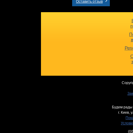
Оставить отзыв
п
П
Рег
О
Copyri
Зак
Будем рады 
г. Киев,
у
Пока
Услови
(0