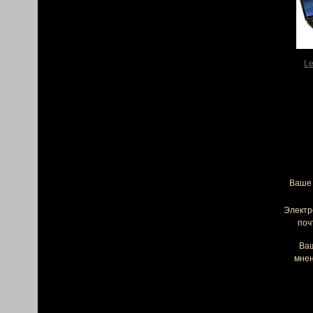
Le
Ваше 
Электр
поч
Ва
мнен