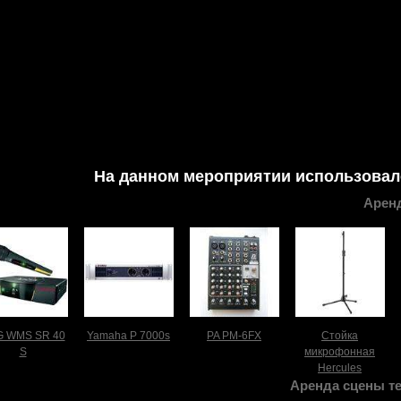
На данном мероприятии использовал
Аренд
G WMS SR 40
Yamaha P 7000s
PA PM-6FX
Стойка
S
микрофонная
Hercules
Аренда сцены те