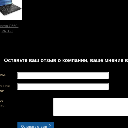
novo G560-
P61L-1
Оставьте ваш отзыв о компании, ваше мнение в
имя:
онная
та:
ше
ие:
Оставить отзыв