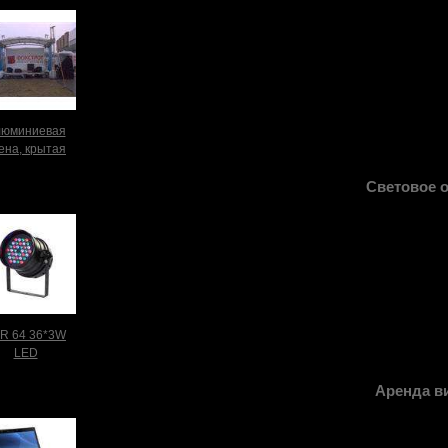
люминиевая
ена, крытая
Световое 
R 64 36*3W
LED
Аренда в