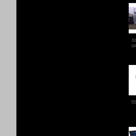
А
сц
PA