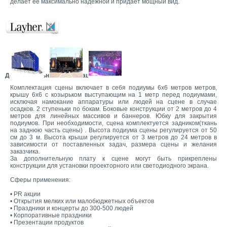
делает ее максимально надежной и придает мощный вид.
Дополнительная информация:
Комплектация сцены включает в себя подиумы 6x6 метров метров,
крышу 6x6 с козырьком выступающим на 1 метр перед подиумами,
исключая намокание аппаратуры или людей на сцене в случае
осадков. 2 ступеньки по бокам. Боковые конструкции от 2 метров до 4
метров для линейных массивов и баннеров. Юбку для закрытия
подиумов. При необходимости, сцена комплектуется задником(ткань
на заднюю часть сцены) . Высота подиума сцены регулируется от 50
см до 3 м. Высота крыши регулируется от 3 метров до 24 метров в
зависимости от поставленных задач, размера сцены и желания
заказчика.
За дополнительную плату к сцене могут быть прикреплены
конструкции для установки проекторного или светодиодного экрана.
Сферы применения:
• PR акции
• Открытия мелких или малобюджетных объектов
• Праздники и концерты до 300-500 людей
• Корпоративные праздники
• Презентации продуктов