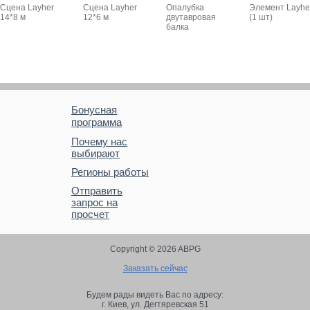
Сцена Layher
Сцена Layher
Опалубка
Элемент Layhe
14*8 м
12*6 м
двутавровая
(1 шт)
балка
Бонусная
программа
Почему нас
выбирают
Регионы работы
Отправить
запрос на
просчет
Copyright © 2026 ABPG
Заказать сейчас
Будем рады видеть Вас по адресу:
г. Киев,
ул. Дегтяревская 51