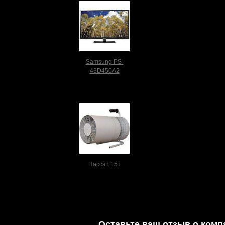
Samsung PS-
43D450A2
Пассат 15т
Оставьте ваш отзыв о комп