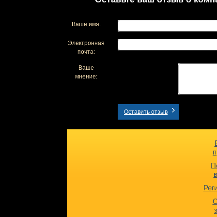
Ваше имя:
Электронная
почта:
Ваше
мнение:
Оставить отзыв
п
П
Рег
О