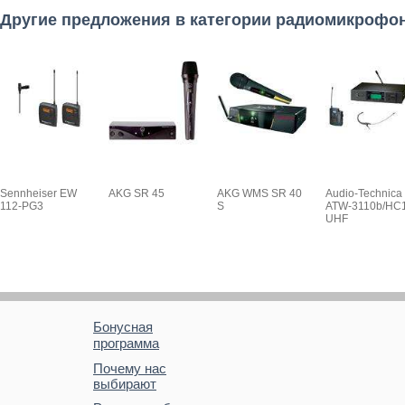
Другие предложения в категории радиомикрофо
Sennheiser EW
AKG SR 45
AKG WMS SR 40
Audio-Technica
112-PG3
S
ATW-3110b/HC
UHF
Бонусная
программа
Почему нас
выбирают