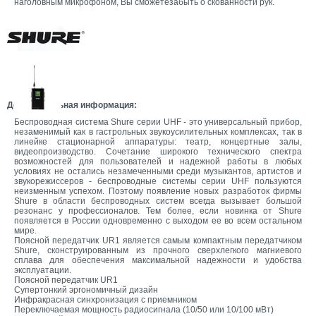
наголовным микрофоном, Вы сможетезабыть о скованности рук.
Дополнительная информация:
Беспроводная система Shure серии UHF - это универсальный прибор,
незаменимый как в гастрольных звукоусилительных комплексах, так в
линейке стационарной аппаратуры: театр, концертные залы,
видеопроизводство. Сочетание широкого технического спектра
возможностей для пользователей и надежной работы в любых
условиях не остались незамеченными среди музыкантов, артистов и
звукорежиссеров - беспроводные системы серии UHF пользуются
неизменным успехом. Поэтому появление новых разработок фирмы
Shure в области беспроводных систем всегда вызывает большой
резонанс у профессионалов. Тем более, если новинка от Shure
появляется в России одновременно с выходом ее во всем остальном
мире.
Поясной передатчик UR1 является самым компактным передатчиком
Shure, сконструированным из прочного сверхлегкого магниевого
сплава для обеспечения максимальной надежности и удобства
эксплуатации.
Поясной передатчик UR1
Супертонкий эргономичный дизайн
Инфракрасная синхронизация с приемником
Переключаемая мощность радиосигнала (10/50 или 10/100 мВт)