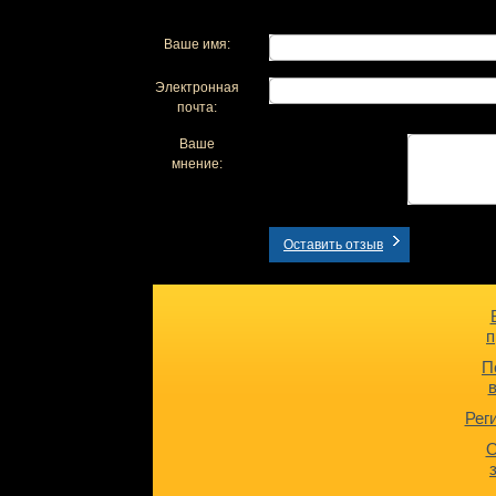
Ваше имя:
Электронная
почта:
Ваше
мнение:
Оставить отзыв
п
П
Рег
О