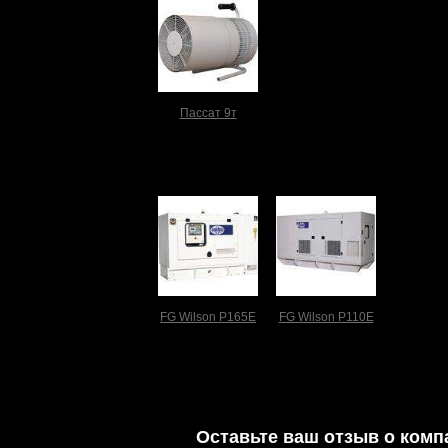
Пассат 9т
FG Wilson P165E
FG Wilson P110E
Оставьте ваш отзыв о комп