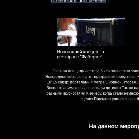
техническое обеспечение
Новогодний концерт в
ресторане ”Фаберже”
Главная площадь Фастова была полностью запо
Новогоднее веселье в этот прекрасный город.nbsp;
10*15 сnbsp; порталами 4 метра шириной, вторая 
Веселые аниматоры развлекали детишек.Так же на 
разными вкусностями.К вечеру, когда стало немнож
сценах.Праздник удался и весь 
На данном мероп