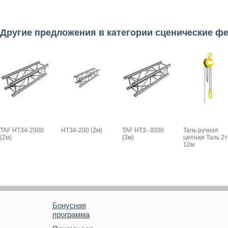
Другие предложения в категории сценические ф
TAF HT34-2000
HT34-200 (2м)
TAF HT3 -3000
Таль ручная
(2м)
(3м)
цепная Таль 2т
12м
Бонусная
программа