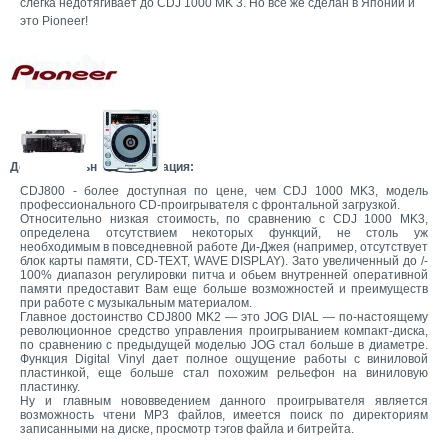
слегка недотягивает до CDJ 1000 MK 3. Но все же сделан в Японии и
это Pioneer!
Дополнительная информация:
CDJ800 - более доступная по цене, чем CDJ 1000 MK3, модель
профессионального CD-проигрывателя с фронтальной загрузкой.
Относительно низкая стоимость, по сравнению с CDJ 1000 MK3,
определена отсутствием некоторых функций, не столь уж
необходимым в повседневной работе Ди-Джея (например, отсутствует
блок карты памяти, CD-TEXT, WAVE DISPLAY). Зато увеличенный до /-
100% диапазон регулировки питча и обьем внутренней оперативной
памяти предоставит Вам еще больше возможностей и преимуществ
при работе с музыкальным материалом.
Главное достоинство CDJ800 MK2 — это JOG DIAL — по-настоящему
революционное средство управления проигрыванием компакт-диска,
по сравнению с предыдущей моделью JOG стал больше в диаметре.
Функция Digital Vinyl дает полное ощущение работы с виниловой
пластинкой, еще больше стал похожим рельефон на виниловую
пластинку.
Ну и главным нововведением данного проигрывателя является
возможность чтени MP3 файлов, имеется поиск по директориям
записанными на диске, просмотр тэгов файла и битрейта.