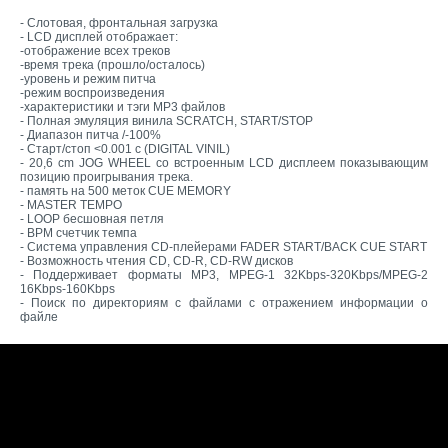
- Слотовая, фронтальная загрузка
- LCD дисплей отображает:
-отображение всех треков
-время трека (прошло/осталось)
-уровень и режим питча
-режим воспроизведения
-характеристики и тэги MP3 файлов
- Полная эмуляция винила SCRATCH, START/STOP
- Диапазон питча /-100%
- Старт/стоп <0.001 c (DIGITAL VINIL)
- 20,6 cm JOG WHEEL со встроенным LCD дисплеем показывающим
позицию проигрывания трека.
- память на 500 меток CUE MEMORY
- MASTER TEMPO
- LOOP бесшовная петля
- BPM счетчик темпа
- Система управления CD-плейерами FADER START/BACK CUE START
- Возможность чтения CD, CD-R, CD-RW дисков
- Поддерживает форматы MP3, MPEG-1 32Kbps-320Kbps/MPEG-2
16Kbps-160Kbps
- Поиск по директориям с файлами с отражением информации о
файле