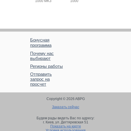
1000 MK3
1000
Бонусная
программа
Почему нас
выбирают
Регионы работы
Отправить
запрос на
просчет
Copyright © 2026 ABPG
Заказать сейчас
Будем рады видеть Вас по адресу:
г. Киев,
ул. Дегтяревская 51
Показать на карте
Условия использования