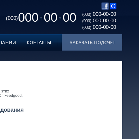
000
00
00
000-00-00
(000)
(000)
000-00-00
(000)
000-00-00
(000)
ПАНИИ
КОНТАКТЫ
ЗАКАЗАТЬ ПОДСЧЕТ
 этих
Dr. Feedgood,
удования