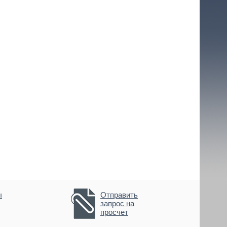
ы
Отправить
запрос на
просчет