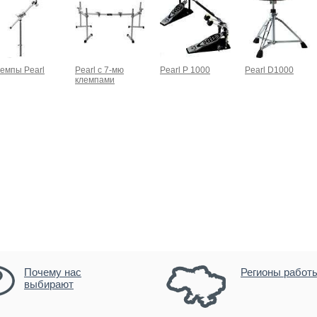
емпы Pearl
Pearl c 7-мю
Pearl P 1000
Pearl D1000
клемпами
Почему нас
Регионы работ
выбирают