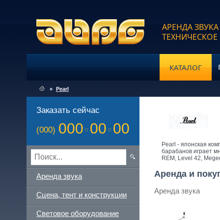
АРЕНДА ЗВУКА
ТЕХНИЧЕСКОЕ
КАТАЛОГ
»
Pearl
Заказать сейчас
000
00
00
(000)
Pearl - японская ком
барабанов играет мн
REM, Level 42, Megede
Аренда и поку
Аренда звука
Аренда звука
Сцена, тент и конструкции
Световое оборудование