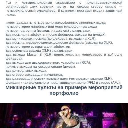
Гц) и четырехполосный эквалайзер с полупараметрической
регулировкой двух средних частот; на каждом стерео канале —
четырехполосный эквалайзер. В комплект поставки входит защитный
чехол.
имеет двадцать четыре моно микрофонных/ линейных входа
четыре стерео линейных или моно микрофонных входа
четыре подгруппы (выходы на джеках) с разрывами,
два посыла на эффекты (после фейдера, выходы на джеках),
два мониторных посыла (до фейдера, выходы на XLR),
два посыла, переключаемых до/после фейдера (выходы на XLR),
четыре стерео возврата для эффектов,
два основных выхода (XLR) с разрывами,
два выхода Master B (XLR, переключаются моно/стерео и до/после
фейдера),
два выхода для двухдорожечного устройства (RCA),
прямые выходы на каждом канале (джеки),
два контрольных выхода,
два стерео выхода для наушников,
два разъема для осветительных ламп (четырехконтактные XLR),
функции индивидуального прослушивания: моно (PFL) и стерео (AFL).
Микшерные пульты на примере мероприятий
портфолио