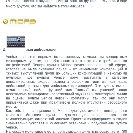
Отличное качество звучание, сборки. богатая функциональность и еще
много другого. что вы найдете в этом микшере!
Дополнительная информация:
Venice является первым по-настоящему компактным концертным
микшерным пультом, разработанном в соответствии с требованиями
потребителей. Теперь пульты MIdas представлены и в той сфере,
которая не была охвачена ранее – от небольших конференций и
"живых" выступлений групп до больших конфигураций с неколькими
пультами, где пульты Venice могут выступать в качестве
дополнительных входов, возврата эффектов, или же как часть
небольшой системы для мобильных применений. Эти пульты имеют
великолепный набор функций для "живых" выступлений, когда
необходимо микшировать собственный звук FOH и мониторной линии
на сцене. Пульты Venice легки и компактны, так что они могут
применяться даже при практически полном отсутствии свободного
места.
Как обычно, специалисты Midas для достижения легендарного
качества больших пультов довела до совершенства все
комплектующие компактной консоли. Простая конфигурация выходов
значительно ускоряет и облегчает установку и подключение пульта
Venice.
На каждом моно канале есть пропускающий фильтр высоких частот (80