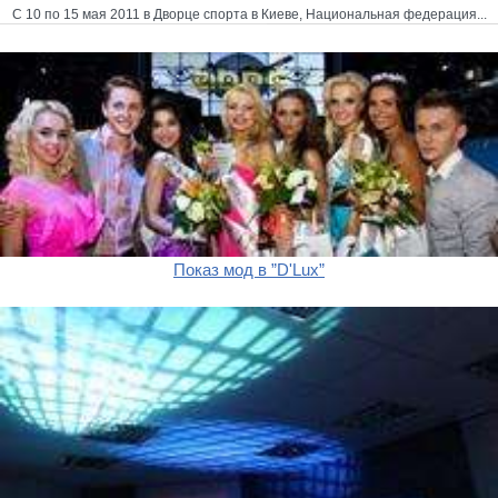
С 10 по 15 мая 2011 в Дворце спорта в Киеве, Национальная федерация...
Показ мод в ”D'Lux”