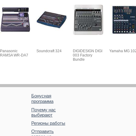
Panasonic
Soundcraft 324
DIGIDESIGN DIGI
Yamaha MG 10
RAMSA WR-DA7
003 Factory
Bundle
Бонусная
программа
Почему нас
выбирают
Регионы работы
Отправить