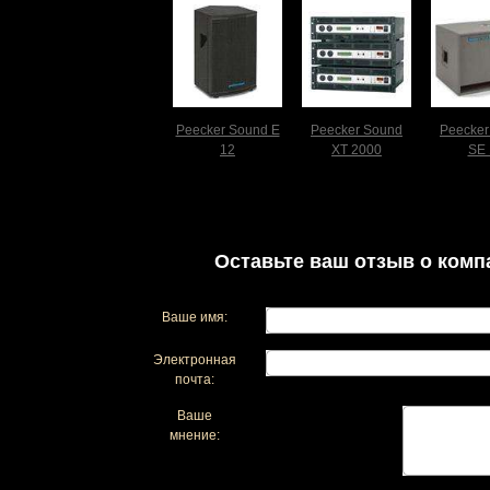
Peecker Sound E
Peecker Sound
Peecker
12
XT 2000
SE 
Оставьте ваш отзыв о комп
Ваше имя:
Электронная
почта:
Ваше
мнение: