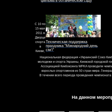
фильма в ботаническом саду
С 10 по
15 мая
2011 в
Дворце
Техническая поддержка
спорта
праздника ”Міжнародний день
в
сім'ї”
Киеве,
Национальная федерация «Украинский Союз Кикбо
молодежи и спорта Украины, Киевской городской 
Ассоциацией Кикбоксинга WPKA проводили чемпи
взрослых спортсменов из 50 стран мира .Генер
В течении всего периода проведения чемпионата
На данном мероп