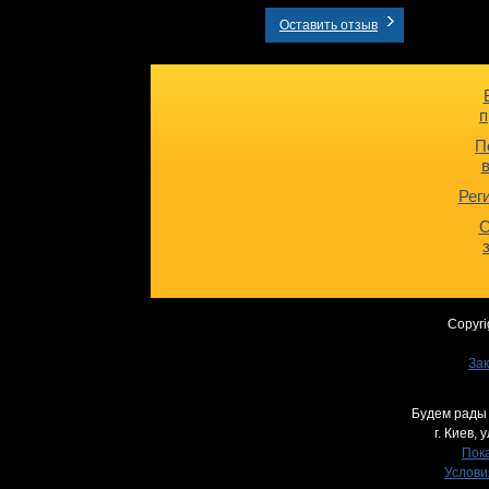
Оставить отзыв
п
П
Рег
О
Copyri
Зак
Будем рады 
г. Киев,
у
Пока
Услови