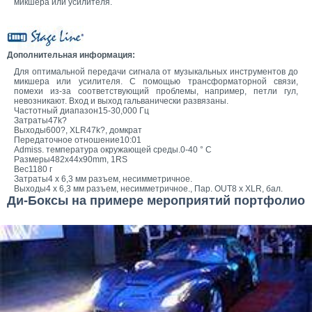
микшера или усилителя.
Дополнительная информация:
Для оптимальной передачи сигнала от музыкальных инструментов до
микшера или усилителя. С помощью трансформаторной связи,
помехи из-за соответствующий проблемы, например, петли гул,
невозникают. Вход и выход гальванически развязаны.
Частотный диапазон15-30,000 Гц
Затраты47k?
Выходы600?, XLR47k?, домкрат
Передаточное отношение10:01
Admiss. температура окружающей среды.0-40 ° C
Размеры482x44x90mm, 1RS
Вес1180 г
Затраты4 х 6,3 мм разъем, несимметричное.
Выходы4 х 6,3 мм разъем, несимметричное., Пар. OUT8 х XLR, бал.
Ди-Боксы на примере мероприятий портфолио