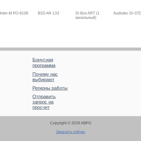
Inter-M PO-9106
BSS AR-133
Di Box ART (1
Audiotec Di-ST
канальный)
Бонусная
программа
Почему нас
выбирают
Регионы работы
Отправить
запрос на
просчет
Copyright © 2026 ABPG
Заказать сейчас