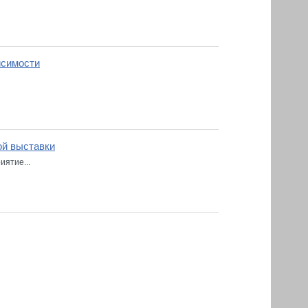
исимости
ой выставки
иятие...