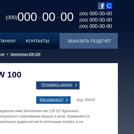
000
00
00
000-00-00
(000)
(000)
000-00-00
(000)
000-00-00
(000)
ПАНИИ
КОНТАКТЫ
ЗАКАЗАТЬ ПОДСЧЕТ
гие
»
Sennheiser EW 100
W 100
Отправить запрос
Как заказать?
Код: 50420
адиосистема Sennheiser ew 135 G2 Идеально
онального озвучивания вокала и речи, применяется
анальных радиосистем в небольших клубах, и на