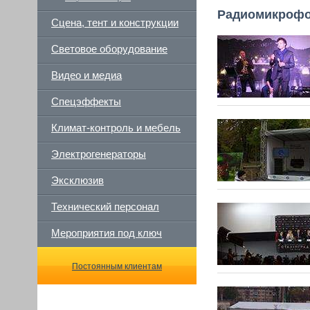
Радиомикрофо
Сцена, тент и конструкции
Световое оборудование
Видео и медиа
Спецэффекты
Климат-контроль и мебель
Электрогенераторы
Эксклюзив
Технический персонал
Мероприятия под ключ
Постоянным клиентам