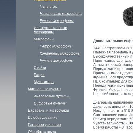
Петлички
Наголовные микрофоны
Ручные микрофоны
Инструментальные
микрофоны
Микрофоны
Дополнительная инф
Ретро микрофоны
1440 настраиваемых У
Надежная передача и 
Конференц микрофоны
Высококачественный 
Ручные микрофоны
Пилот-сигнал для удал
Автоматический сканер
Стойки
Передатчик и приемни
Приемник имеет дружес
Рации
Функция Lock предотв
HDX компандер для кри
Мультикоры
Передатчик и приемник
Микшерные пульты
Функция Mute для пере
Широкий спектр аксесс
Аналоговые пульты
Диаграмма направленн
Цифровые пульты
Дальность действия: 1
Барабаны и аксессуары
Несущая частота 518-
Соотношение сигнал/ш
DJ oборудование
Размер передатчика 50
Чувствительность: -109
Гитарное усиление
Время работы > 8 часо
Обработка звука