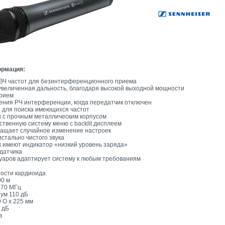
ормация:
ВЧ частот для безинтерференционного приема
увеличенная дальность, благодаря высокой выходной мощности
прием
ения РЧ интерференции, когда передатчик отключен
 для поиска имеющихся частот
к с прочным металлическим корпусом
твенную систему меню с backlit дисплеем
ращает случайное изменение настроек
стально чистого звука
 имеют индикатор «низкий уровень заряда»
датчика
уаров адаптирует систему к любым требованиям
ости кардиоида
00 м
870 МГц
ум 110 дБ
 O х 225 мм
 дБ
в