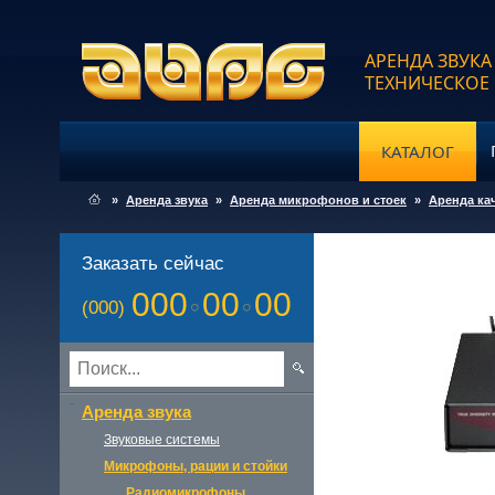
АРЕНДА ЗВУКА
ТЕХНИЧЕСКОЕ
КАТАЛОГ
»
Аренда звука
»
Аренда микрофонов и стоек
»
Аренда ка
Заказать сейчас
000
00
00
(000)
Аренда звука
Звуковые системы
Микрофоны, рации и стойки
Радиомикрофоны