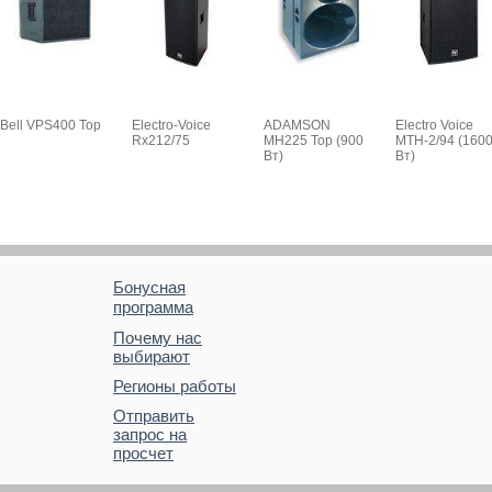
Bell VPS400 Top
Electro-Voice
ADAMSON
Electro Voice
Rx212/75
MH225 Top (900
MTH-2/94 (160
Вт)
Вт)
Бонусная
программа
Почему нас
выбирают
Регионы работы
Отправить
запрос на
просчет