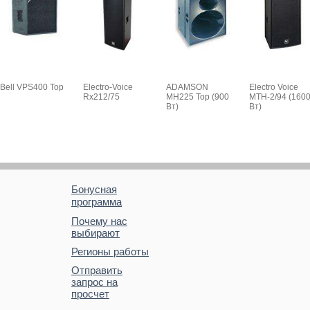
Bell VPS400 Top
Electro-Voice
ADAMSON
Electro Voice
Rx212/75
MH225 Top (900
MTH-2/94 (160
Вт)
Вт)
Бонусная
программа
Почему нас
выбирают
Регионы работы
Отправить
запрос на
просчет