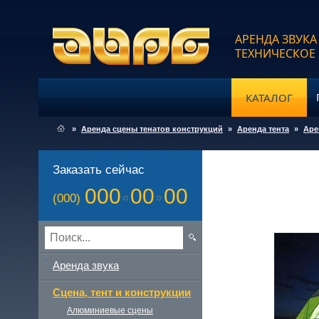
АРЕНДА ЗВУКА
ТЕХНИЧЕСКОЕ
КАТАЛОГ
»
Аренда сцены тенатов конструкций
»
Аренда тента
»
Аре
Заказать сейчас
000
00
00
(000)
Аренда звука
Сцена, тент и конструкции
Алюминиевые сцены