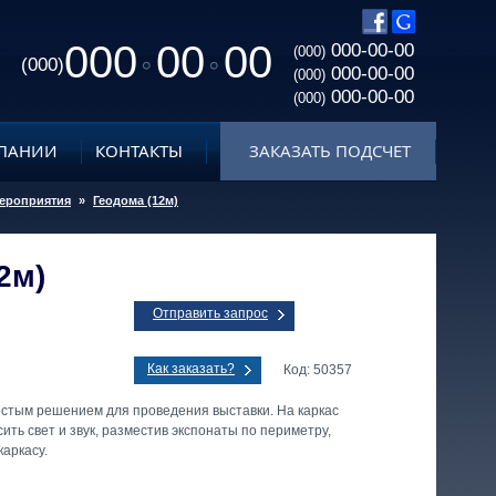
000
00
00
000-00-00
(000)
(000)
000-00-00
(000)
000-00-00
(000)
ПАНИИ
КОНТАКТЫ
ЗАКАЗАТЬ ПОДСЧЕТ
мероприятия
»
Геодома (12м)
2м)
Отправить запрос
Как заказать?
Код: 50357
стым решением для проведения выставки. На каркас
ить свет и звук, разместив экспонаты по периметру,
каркасу.