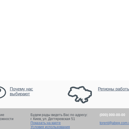
Почему нас
Регионы работ
выбирают
ние
Будем рады видеть Вас по адресу:
(000) 000-00-00
ложности
г. Киев,
ул. Дегтяревская 51
Показать на карте
torent@abpg.com.
Условия использования