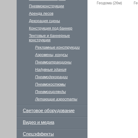
Геодома (26м)
Ге
Пневмоконструкции
Аренда лесов
Декорация сцены
Конструкция под баннер
Тентовые и баннерные
конструкции
Рекламные конструкции
Аэромены, конусы
Пневмоатракционы
Надувные здания
Пневмодекорации
Пневмокостюмы
Пневмогирлянды
Летающие аэростаты
Световое оборудование
Видео и медиа
Спецэффекты