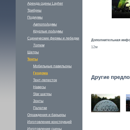
Аренда сцены Layher
Трибуны
Подиумы
Автоподиумы
Круглые подиумы
Сценические фермы и лебедки
Дополнительная инф
Тотем
12м
Шатры
Тенты
Мобильные павильоны
Геодома
Другие предло
Тент-лепесток
Навесы
Star шатры
Зонты
Палатки
Ограждения и барьеры
Изготовление конструкций
Изготовление сцены