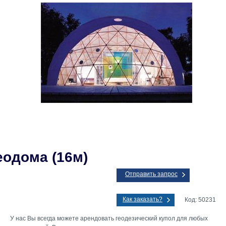
еодома (16м)
Отправить запрос
Как заказать?
Код: 50231
У нас Вы всегда можете арендовать геодезический купол для любых