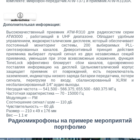
комплекте: микрофон-передатчик ATW-T371 и приемник ATW-R3100A.
Дополнительная информация:
Высококачественный приемник ATW-R310 для радиосистем серии
ATW3000 , работающий в UHF диапазоне. Обладает удобным
управлением, жидкокристалическим дисплеем, который обеспечивает
постоянный мониторинг системы, 200 выбираемых PLL-
синтезированных каналов. Диверситивный принцип действия
приемника выбирает лучший сигнал из двух независимых секций
приемника, уменьшая при этом всевозможные искажения, функция
ToneLock эффективно блокирует сбои каналов, одновременно
поставляя информацию на дисплей. Цельнометалический корпус
защищает приемник от повреждений, есть переключатель
заземления, индикаторы низкого заряда батареи передатчика, потери
сигнала, перегрузки по входу, сбалансированный XLRM и
несбалансированный 1/4" аудио выходы.
Несущая частота — 541.500 - 566.375; 655.500 - 680.375 МГц
Частотная характеристика — 70 - 15000 Гц
Модуляция — FM
Соотношение сигнал / шум — 110 дБ
Чувствительность — 60 дБ
Размер — 210 х 49 х 176 мм
Вес — 1.1 кг
Радиомикрофоны на примере мероприятий
портфолио