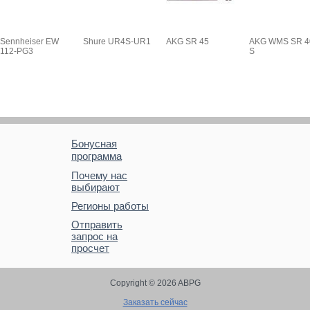
Sennheiser EW
Shure UR4S-UR1
AKG SR 45
AKG WMS SR 4
112-PG3
S
Бонусная
программа
Почему нас
выбирают
Регионы работы
Отправить
запрос на
просчет
Copyright © 2026 ABPG
Заказать сейчас